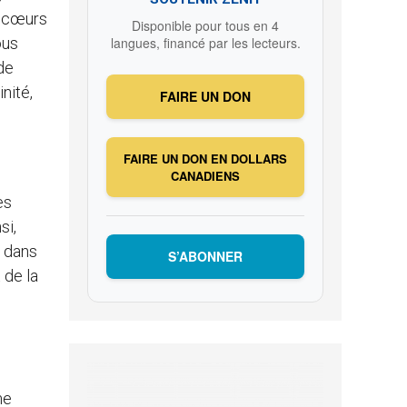
s cœurs
Disponible pour tous en 4
ous
langues, financé par les lecteurs.
de
nité,
FAIRE UN DON
FAIRE UN DON EN DOLLARS
CANADIENS
es
si,
» dans
S’ABONNER
 de la
me