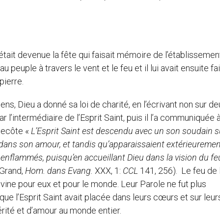
était devenue la fête qui faisait mémoire de l’établissemen
u peuple à travers le vent et le feu et il lui avait ensuite fa
pierre.
ens, Dieu a donné sa loi de charité, en l’écrivant non sur d
 l’intermédiaire de l’Esprit Saint, puis il l’a communiquée 
ntecôte «
L’Esprit Saint est descendu
avec un son soudain s
s dans son amour, et tandis qu’apparaissaient extérieureme
enflammés, puisqu’en accueillant Dieu dans la vision du feu
 Grand,
Hom.
dans Evang.
XXX, 1:
CCL
141, 256). Le feu de l
ivine pour eux et pour le monde. Leur Parole ne fut plus
ue l’Esprit Saint avait placée dans leurs cœurs et sur leur
vérité et d’amour au monde entier.