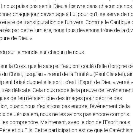
mal, nous puissions sentir Dieu à l’œuvre dans chacun de no
nner chaque jour davantage à Lui pour qu’Il se serve de n
vre de transfiguration de l’univers. Comme le Cantique 
clairés par cette lumière, nous tous devenons trône de la divi
pure de Dieu ».
andu sur le monde, sur chacun de nous.
 la Croix, que le sang et l’eau ont coulé d’elle (l’origine d
u Christ, jusqu’au « nœud de la Trinité » (Paul Claudel), ain
ient brisé duquel elle sort : c’est l’Esprit de Dieu « versé 
 très délicate. Cela nous rappelle la preuve de l’événement
ues de feu n’étaient que des images pour décrire des
on, quand nous n’existions pas encore, l’événement de la
oix de Jérusalem, nous ne les avions pas encore compris.
s les comprendre. Maintenant, avec le don de l’Esprit nous
 Père et du Fils. Cette participation est ce que le Catéchis