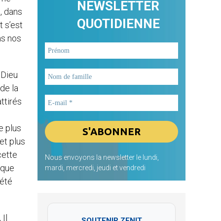
NEWSLETTER
, dans
QUOTIDIENNE
t s’est
ns nos
 Dieu
de la
ttirés
e plus
et plus
cette
Nous envoyons la newsletter le lundi,
 que
mardi, mercredi, jeudi et vendredi
 été
 Il
SOUTENIR ZENIT