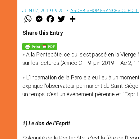
JUIN 07, 2019 09:25
ARCHBISHOP FRANCESCO FOLL
W
M
F
T
S
h
e
a
w
h
a
s
c
i
a
t
s
e
t
r
Share this Entry
s
e
b
t
e
A
n
o
e
p
g
o
r
p
e
k
« A la Pentecôte, ce qui s’est passé en la Vierge
r
sur les lectures (Année C – 9 juin 2019 – Ac 2, 1
« L’Incarnation de la Parole a eu lieu à un momen
explique l’observateur permanent du Saint-Siège 
un temps, c’est un événement pérenne et l’Esprit
1) Le don de l’Esprit
Solennité de la Pentecôte : c’est la fête de l’Espri