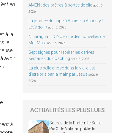
c’est en
AMEN : des prêtres à portée de clic
août 6,
2026
La journée du pape à Assise : « Allons-y !
Let’s go ! »
août 6, 2026
t à la
Nicaragua : L’ONU exige des nouvelles de
rs le
Mgr Mata
août 6, 2026
ureuse
Sept signes pour repérer les dérives
 à avoir
sectaires du coaching
août 6, 2026
 ».
La plus belle chose dans la vie, c’est
d’être pris par la main par Jésus
août 6,
2026
a
de
ACTUALITÉS LES PLUS LUES
Sacres de la Fraternité Saint-
ment à
Pie X : le Vatican publie le
encore