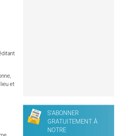
éditant
onne,
lieu et
S'ABONNER
GRATUITEMENT À
NOTRE
ième