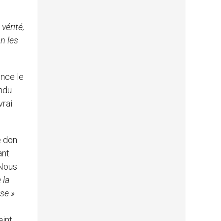
vérité,
n les
once le
endu
vrai
e don
ant
 Nous
 la
sse
»
aint