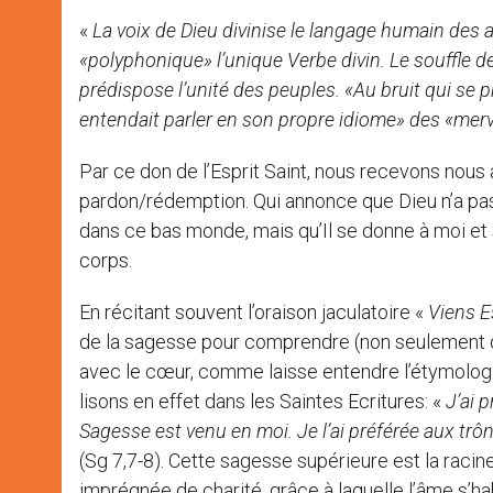
«
La voix de Dieu divinise le langage humain des
«polyphonique» l’unique Verbe divin. Le souffle de l
prédispose l’unité des peuples. «Au bruit qui se 
entendait parler en son propre idiome» des «merve
Par ce don de l’Esprit Saint, nous recevons nous a
pardon/rédemption. Qui annonce que Dieu n’a pas 
dans ce bas monde, mais qu’Il se donne à moi et se
corps.
En récitant souvent l’oraison jaculatoire «
Viens E
de la sagesse pour comprendre (non seulement d
avec le cœur, comme laisse entendre l’étymologi
lisons en effet dans les Saintes Ecritures: «
J’ai p
Sagesse est venu en moi.
Je l’ai préférée aux trôn
(Sg 7,7-8). Cette sagesse supérieure est la raci
imprégnée de charité, grâce à laquelle l’âme s’hab