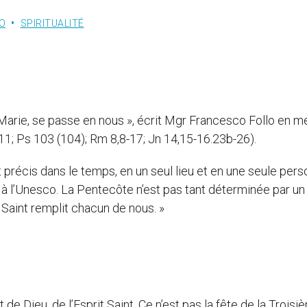
O
SPIRITUALITÉ
 Marie, se passe en nous », écrit Mgr Francesco Follo en m
-11; Ps 103 (104); Rm 8,8-17; Jn 14,15-16.23b-26).
t précis dans le temps, en un seul lieu et en une seule pers
à l’Unesco. La Pentecôte n’est pas tant déterminée par un 
 Saint remplit chacun de nous. »
t de Dieu, de l’Esprit Saint. Ce n’est pas la fête de la Trois