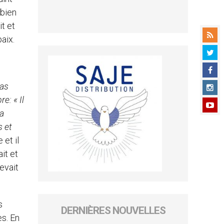
i bien
it et
aix.
pas
e: « Il
la
s et
 et il
it et
evait
s
DERNIÈRES NOUVELLES
es. En