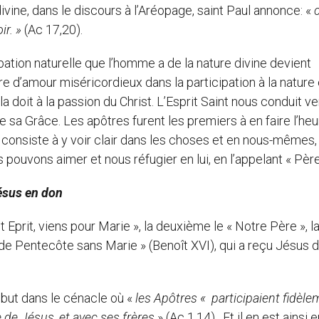
vine, dans le discours à l’Aréopage, saint Paul annonce: «
r. »
(Ac 17,20).
ipation naturelle que l’homme a de la nature divine devient
e d’amour miséricordieux dans la participation à la nature e
la doit à la passion du Christ. L’Esprit Saint nous conduit ve
e sa Grâce. Les apôtres furent les premiers à en faire l’he
ui consiste à y voir clair dans les choses et en nous-mêmes,
pouvons aimer et nous réfugier en lui, en l’appelant « Père
ésus en don
nt Eprit, viens pour Marie », la deuxième le « Notre Père », l
s de Pentecôte sans Marie » (Benoît XVI), qui a reçu Jésus 
ébut dans le cénacle où «
les Apôtres «
participaient fidèle
 de Jésus, et avec ses frères
» (Ac 1,14). Et il en est ainsi 