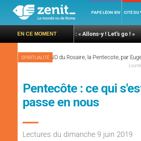
PAPE LÉON XIV
CITÉ DU
du pape à Assise : « Allons-y ! Let’s go ! »
Nicar
EN CE MOMENT
SPIRITUALITÉ
Lourde
Pentecôte : ce qui s'e
passe en nous
Lectures du dimanche 9 juin 2019