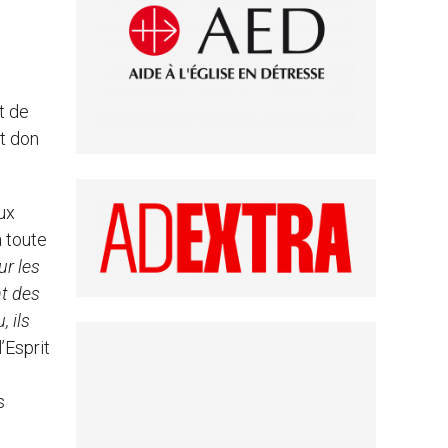
t de
it don
eux
à toute
ur les
nt des
, ils
’Esprit
s