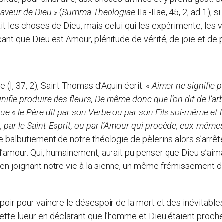
aveur de Dieu »
(
Summa Theologiae
IIa -IIae, 45, 2, ad 1), s
it les choses de Dieu, mais celui qui les expérimente, les v
ant que Dieu est Amour, plénitude de vérité, de joie et de p
I, 37, 2), Saint Thomas d’Aquin écrit: «
Aimer ne signifie 
nifie produire des fleurs,
De même donc que l’on dit de l’arbr
 que « le Père dit par son Verbe ou par son Fils soi-même et 
ent, par le Saint-Esprit, ou par l’Amour qui procède, eux-même
. Le balbutiement de notre théologie de pèlerins alors s’arrête
d’amour. Qui, humainement, aurait pu penser que Dieu s’aima
n joignant notre vie à la sienne, un même frémissement d
poir pour vaincre le désespoir de la mort et des inévitable
ette lueur en déclarant que l’homme et Dieu étaient proch