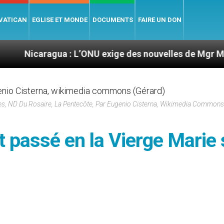
 VATICAN
EGLISE ET MONDE
DOCUMENTS
FAIRE UN DON
agua : L’ONU exige des nouvelles de Mgr Mata
s, ND Du Rosaire, La Pentecôte, Par Eugenio Cisterna, Wikimedia Commons
st passé en la Vierge Marie