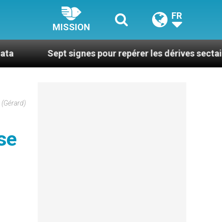
FR
MISSION
Sept signes pour repérer les dérives sectaires du coa
 (Gérard)
 se