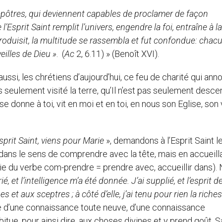
 apôtres, qui deviennent capables de proclamer de façon
’Esprit Saint remplit l’univers, engendre la foi, entraîne à la 
produisit, la multitude se rassembla et fut confondue: chacu
illes de Dieu »
. (
Ac
2, 6.11) » (Benoît XVI).
ussi, les chrétiens d’aujourd’hui, ce feu de charité qui ann
seulement visité la terre, qu’Il n’est pas seulement desc
 donne à toi, vit en moi et en toi, en nous son Eglise, son 
sprit Saint, viens pour Marie
», demandons à l’Esprit Saint l
ans le sens de comprendre avec la tête, mais en accueill
e du verbe com-prendre = prendre avec, accueillir dans).
rié, et l’intelligence m’a été donnée. J’ai supplié, et l’esprit de
es et aux sceptres ; à côté d’elle, j’ai tenu pour rien la riche
ne d’une connaissance toute neuve, d’une connaissance
itue, pour ainsi dire, aux choses divines et y prend goût. S