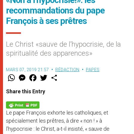
recommandations du pape
François à ses prêtres
Le Christ «sauve de l’hypocrisie, de la
spiritualité des apparences»
MARS 07, 2019 21:57
RÉDACTION
PAPES
W
M
F
T
S
h
e
a
w
h
a
s
c
i
a
t
s
e
t
r
Share this Entry
s
e
b
t
e
A
n
o
e
p
g
o
r
p
e
k
Le pape François exhorte les catholiques, et
r
spécialement les prêtres, à dire « non ! » à
l’hypocrisie : le Christ, a-t-il insisté, « sauve de