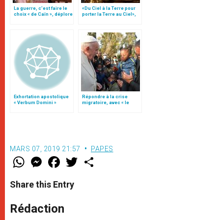
La guerre, c’est faire le
«Du Ciel à la Terre pour
choix « de Caïn », déplore
porter la Terre au Ciel»,
le pape François
par Mgr Francesco Follo
Exhortation apostolique
Répondre à la crise
« Verbum Domini »
migratoire, avec « le
style de l’humanité »!
(texte complet)
MARS 07, 2019 21:57
PAPES
W
M
F
T
S
h
e
a
w
h
a
s
c
i
a
t
s
e
t
r
Share this Entry
s
e
b
t
e
A
n
o
e
p
g
o
r
Rédaction
p
e
k