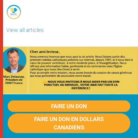
r
View all articles
FAIRE UN DON
FAIRE UN DON EN DOLLARS
CANADIENS