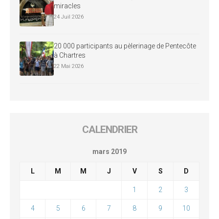
miracles
24 Juil 2026
20 000 participants au pèlerinage de Pentecôte
à Chartres
22 Mai 2026
CALENDRIER
mars 2019
L
M
M
J
V
S
D
1
2
3
4
5
6
7
8
9
10