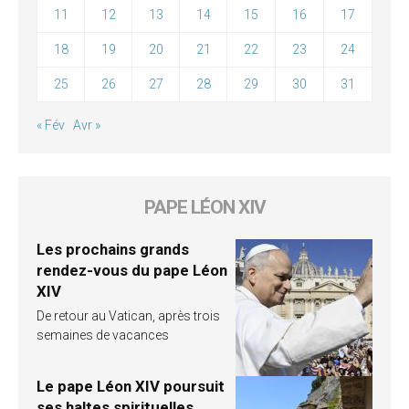
11
12
13
14
15
16
17
18
19
20
21
22
23
24
25
26
27
28
29
30
31
« Fév
Avr »
PAPE LÉON XIV
Les prochains grands
rendez-vous du pape Léon
XIV
De retour au Vatican, après trois
semaines de vacances
Le pape Léon XIV poursuit
ses haltes spirituelles