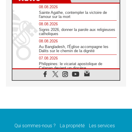
08.08.2026
Sainte Agathe, contempler la victoire de
l'amour sur la mort
08.08.2026
Signis 2026, donner la parole aux religieuses
catholiques
08.08.2026
Au Bangladesh, l'Église accompagne les
Dalits sur le chemin de la dignité
07.08.2026
Philippines: le vicariat apostolique de
Calapan devient un diocèse
07.08.2026
Congo-Brazzaville : le 15 août, entre
solennité de l'Assomption et mémoire
nationale
07.08.2026
«La paix commence par l'empathie» estime
le cardinal Parolin
07.08.2026
En Colombie, «la paix ne s'achète pas avec
une signature»
Qui sommes-nous ?
La propriété
Les services
07.08.2026