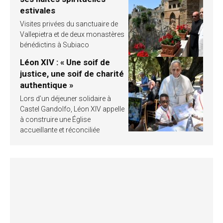
estivales
Visites privées du sanctuaire de
Vallepietra et de deux monastères
bénédictins à Subiaco
Léon XIV : « Une soif de
justice, une soif de charité
authentique »
Lors d’un déjeuner solidaire à
Castel Gandolfo, Léon XIV appelle
à construire une Église
accueillante et réconciliée