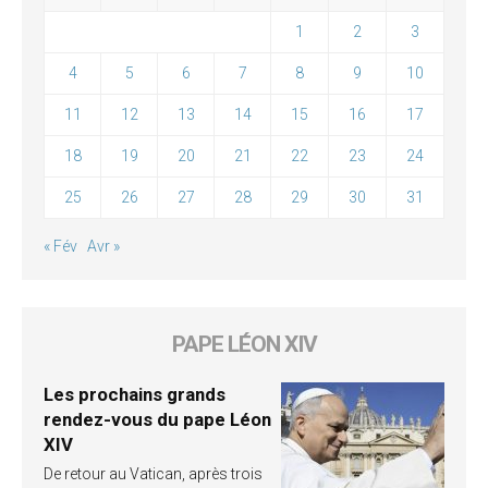
1
2
3
4
5
6
7
8
9
10
11
12
13
14
15
16
17
18
19
20
21
22
23
24
25
26
27
28
29
30
31
« Fév
Avr »
PAPE LÉON XIV
Les prochains grands
rendez-vous du pape Léon
XIV
De retour au Vatican, après trois