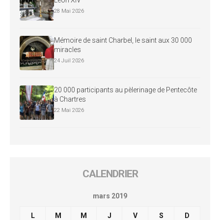
28 Mai 2026
Mémoire de saint Charbel, le saint aux 30 000
miracles
24 Juil 2026
20 000 participants au pèlerinage de Pentecôte
à Chartres
22 Mai 2026
CALENDRIER
mars 2019
L
M
M
J
V
S
D