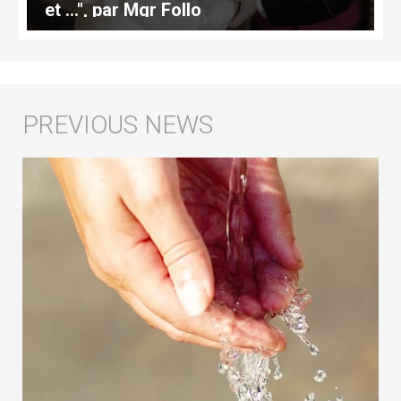
et …", par Mgr Follo