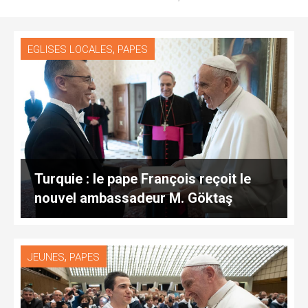
,
EGLISES LOCALES
PAPES
Turquie : le pape François reçoit le
nouvel ambassadeur M. Göktaş
,
JEUNES
PAPES