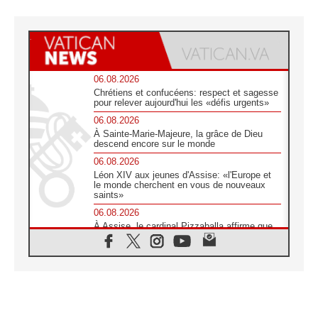
06.08.2026
Chrétiens et confucéens: respect et sagesse
pour relever aujourd'hui les «défis urgents»
06.08.2026
À Sainte-Marie-Majeure, la grâce de Dieu
descend encore sur le monde
06.08.2026
Léon XIV aux jeunes d'Assise: «l'Europe et
le monde cherchent en vous de nouveaux
saints»
06.08.2026
À Assise, le cardinal Pizzaballa affirme que
«les chrétiens veulent la paix»
06.08.2026
Au Mexique, le cardinal Parolin invite à être
aux côtés des marginalisées
06.08.2026
À Assise, le Pape invite les jeunes à