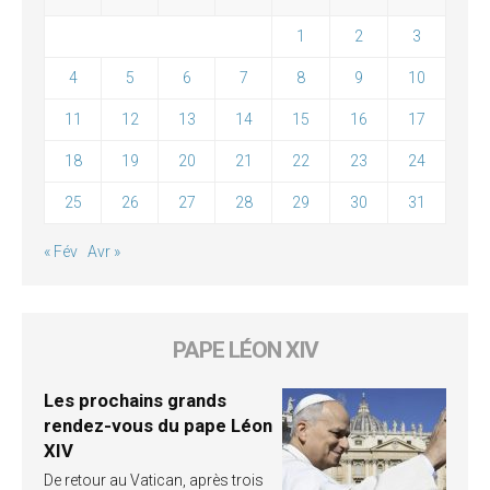
1
2
3
4
5
6
7
8
9
10
11
12
13
14
15
16
17
18
19
20
21
22
23
24
25
26
27
28
29
30
31
« Fév
Avr »
PAPE LÉON XIV
Les prochains grands
rendez-vous du pape Léon
XIV
De retour au Vatican, après trois