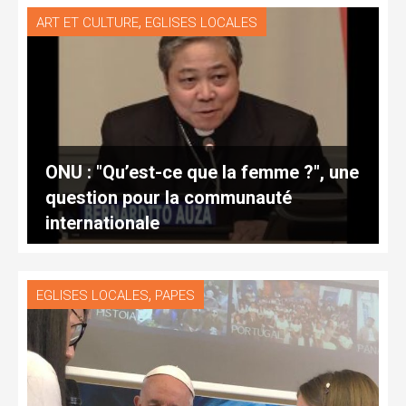
,
ART ET CULTURE
EGLISES LOCALES
ONU : "Qu’est-ce que la femme ?", une
question pour la communauté
internationale
,
EGLISES LOCALES
PAPES