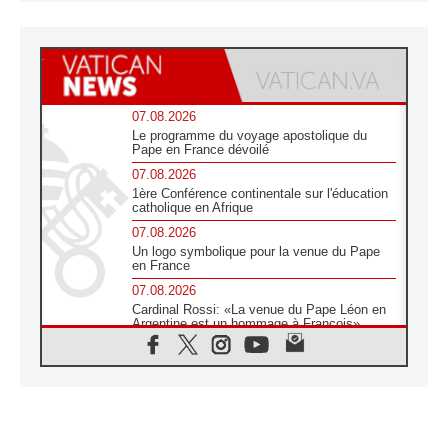
07.08.2026
Le programme du voyage apostolique du
Pape en France dévoilé
07.08.2026
1ère Conférence continentale sur l'éducation
catholique en Afrique
07.08.2026
Un logo symbolique pour la venue du Pape
en France
07.08.2026
Cardinal Rossi: «La venue du Pape Léon en
Argentine est un hommage à François»
07.08.2026
Hiroshima et Nagasaki, 81 ans après,
lancement des «dix jours de prière pour la
paix»
06.08.2026
Préparatifs des JMJ 2027 à Séoul: «c'est