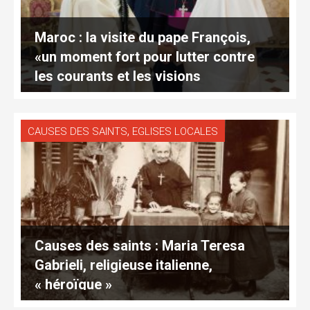
Maroc : la visite du pape François,
«un moment fort pour lutter contre
les courants et les visions
fanatiques»
,
CAUSES DES SAINTS
EGLISES LOCALES
Causes des saints : Maria Teresa
Gabrieli, religieuse italienne,
« héroïque »