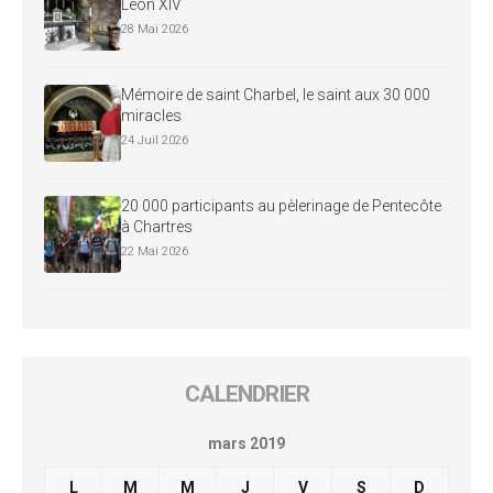
Léon XIV
28 Mai 2026
Mémoire de saint Charbel, le saint aux 30 000
miracles
24 Juil 2026
20 000 participants au pèlerinage de Pentecôte
à Chartres
22 Mai 2026
CALENDRIER
mars 2019
L
M
M
J
V
S
D