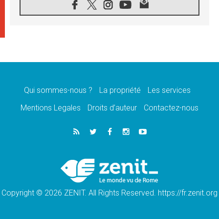
08.08.2026
Signis 2026, donner la parole aux religieuses
catholiques
08.08.2026
Au Bangladesh, l'Église accompagne les
Dalits sur le chemin de la dignité
07.08.2026
Philippines: le vicariat apostolique de
Calapan devient un diocèse
Qui sommes-nous ?
La propriété
Les services
07.08.2026
Congo-Brazzaville: le 15 août, entre solennité
Mentions Legales
Droits d’auteur
Contactez-nous
de l'Assomption et mémoire nationale
07.08.2026
«La paix commence par l'empathie» estime
le cardinal Parolin
07.08.2026
En Colombie, «la paix ne s'achète pas avec
une signature»
Copyright © 2026 ZENIT. All Rights Reserved. https://fr.zenit.org