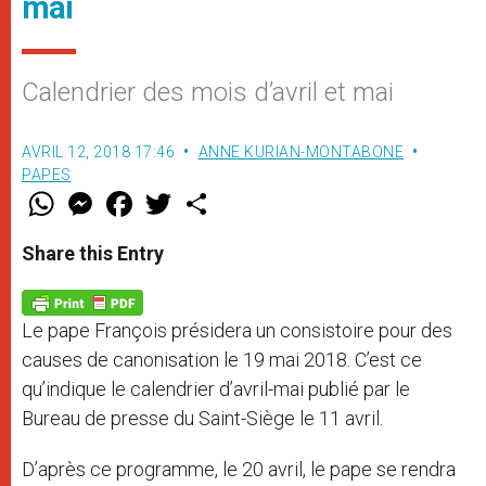
mai
Calendrier des mois d’avril et mai
AVRIL 12, 2018 17:46
ANNE KURIAN-MONTABONE
PAPES
W
M
F
T
S
h
e
a
w
h
a
s
c
i
a
t
s
e
t
r
Share this Entry
s
e
b
t
e
A
n
o
e
p
g
o
r
p
e
k
Le pape François présidera un consistoire pour des
r
causes de canonisation le 19 mai 2018. C’est ce
qu’indique le calendrier d’avril-mai publié par le
Bureau de presse du Saint-Siège le 11 avril.
D’après ce programme, le 20 avril, le pape se rendra