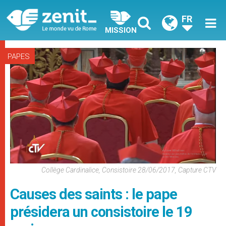
FR
MISSION
PAPES
Collège Cardinalice, Consistoire 28/06/2017, Capture CTV
Causes des saints : le pape
présidera un consistoire le 19