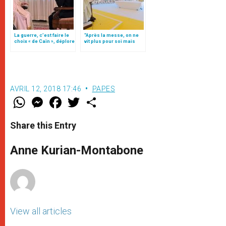
La guerre, c’est faire le
"Après la messe, on ne
choix « de Caïn », déplore
vit plus pour soi mais
le pape François
pour les autres"
AVRIL 12, 2018 17:46
PAPES
W
M
F
T
S
h
e
a
w
h
a
s
c
i
a
t
s
e
t
r
Share this Entry
s
e
b
t
e
A
n
o
e
p
g
o
r
Anne Kurian-Montabone
p
e
k
r
View all articles