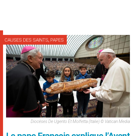
,
CAUSES DES SAINTS
PAPES
Diocèses De Ugento Et Molfetta (Italie) © Vatican Media
Le pape François explique l’Avent