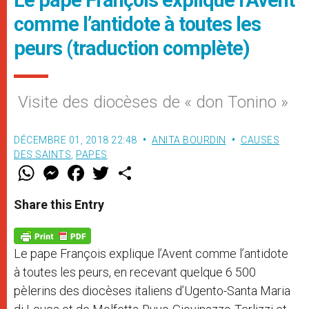
comme l’antidote à toutes les
peurs (traduction complète)
Visite des diocèses de « don Tonino »
DÉCEMBRE 01, 2018 22:48
ANITA BOURDIN
CAUSES
DES SAINTS
,
PAPES
W
M
F
T
S
h
e
a
w
h
a
s
c
i
a
t
s
e
t
r
Share this Entry
s
e
b
t
e
A
n
o
e
p
g
o
r
p
e
k
Le pape François explique l’Avent comme l’antidote
r
à toutes les peurs, en recevant quelque 6 500
pèlerins des diocèses italiens d’Ugento-Santa Maria