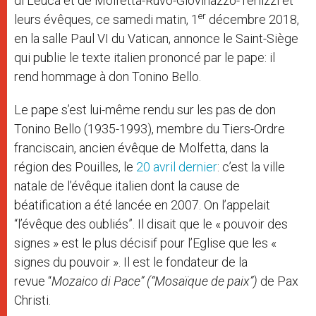
di Leuca et de Molfetta-Ruvo-Giovinazzo-Terlizzi et
er
leurs évêques, ce samedi matin, 1
décembre 2018,
en la salle Paul VI du Vatican, annonce le Saint-Siège
qui publie le texte italien prononcé par le pape: il
rend hommage à don Tonino Bello.
Le pape s’est lui-même rendu sur les pas de don
Tonino Bello (1935-1993), membre du Tiers-Ordre
franciscain, ancien évêque de Molfetta, dans la
région des Pouilles, le
20 avril dernier
: c’est la ville
natale de l’évêque italien dont la cause de
béatification a été lancée en 2007. On l’appelait
“l’évêque des oubliés”. Il disait que le « pouvoir des
signes » est le plus décisif pour l’Eglise que les «
signes du pouvoir ». Il est le fondateur de la
revue “
Mozaico di Pace” (“Mosaïque de paix”)
de Pax
Christi.