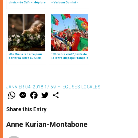
choix « de Caïn », déplore
« Verbum Domini »
le pape François
«Du Ciel à la Terre pour
"Christus vivit!", texte de
porter la Terre au Ciel»,
la lettre du pape François
par Mgr Francesco Follo
aux jeunes du monde
JANVIER 04, 2018 17:59
EGLISES LOCALES
W
M
F
T
S
h
e
a
w
h
a
s
c
i
a
t
s
e
t
r
Share this Entry
s
e
b
t
e
A
n
o
e
p
g
o
r
Anne Kurian-Montabone
p
e
k
r