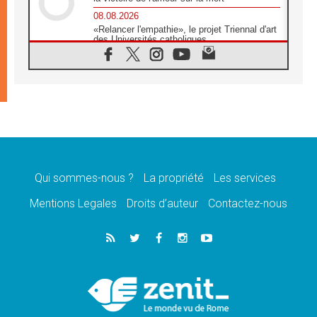
08.08.2026
«Relancer l'empathie», le projet Triennal d'art
des Universités catholiques
08.08.2026
Signis 2026, donner la parole aux religieuses
catholiques
08.08.2026
Au Bangladesh, l'Église accompagne les
Dalits sur le chemin de la dignité
07.08.2026
Philippines: le vicariat apostolique de
Calapan devient un diocèse
Qui sommes-nous ?
La propriété
Les services
07.08.2026
Congo-Brazzaville: le 15 août, entre solennité
Mentions Legales
Droits d’auteur
Contactez-nous
de l'Assomption et mémoire nationale
07.08.2026
«La paix commence par l'empathie» estime
le cardinal Parolin
07.08.2026
En Colombie, «la paix ne s'achète pas avec
une signature»