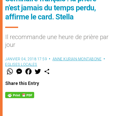
n'est jamais du temps perdu,
affirme le card. Stella
Il recommande une heure de prière par
jour
JANVIER 04, 2018 17:59
ANNE KURIAN-MONTABONE
EGLISES LOCALES
W
M
F
T
S
h
e
a
w
h
a
s
c
i
a
t
s
e
t
r
Share this Entry
s
e
b
t
e
A
n
o
e
p
g
o
r
p
e
k
r