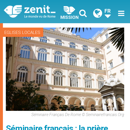
FR
MISSION
EGLISES LOCALES
Séminaire Français De Rome © Seminairefrancais.org
Séminaire français : la prière