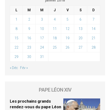
janvier 2018
L
M
M
J
V
S
D
1
2
3
4
5
6
7
8
9
10
11
12
13
14
15
16
17
18
19
20
21
22
23
24
25
26
27
28
29
30
31
« Déc
Fév »
PAPE LÉON XIV
Les prochains grands
rendez-vous du pape Léon