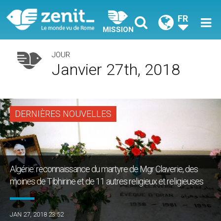
FR
MISSION
JOUR
Janvier 27th, 2018
DERNIÈRES NOUVELLES
Algérie: reconnaissance du martyre de Mgr Claverie, des
moines de Tibhirine et de 11 autres religieux et religieuses
JAN 27, 2018 23:52