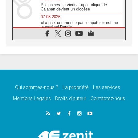
Philippines: le vicariat apostolique de
Calapan devient un diocèse
07.08.2026
«La paix commence par l'empathie» estime
le cardinal Parolin
07.08.2026
En Colombie, «la paix ne s'achète pas avec
une signature»
07.08.2026
Le programme du voyage apostolique du
Pape en France dévoilé
07.08.2026
1ère Conférence continentale sur l'éducation
catholique en Afrique
Qui sommes-nous ?
La propriété
Les services
07.08.2026
Un logo symbolique pour la venue du Pape
Mentions Legales
Droits d’auteur
Contactez-nous
en France
07.08.2026
Cardinal Rossi: «La venue du Pape Léon en
Argentine est un hommage à François»
07.08.2026
Hiroshima et Nagasaki, 81 ans après,
lancement des «dix jours de prière pour la