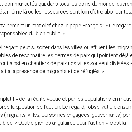
 et communautés qui, dans tous les coins du monde, ouvren
és, même là où les ressources sont loin d’être abondantes.
rtainement un mot clef chez le pape François : « Ce regard
esponsables du bien public. »
el regard peut susciter dans les villes où affluent les migran
bles de reconnaître les germes de paix qui pointent déjà et
ont ainsi en chantiers de paix nos villes souvent divisées 
ait à la présence de migrants et de réfugiés. »
emplatif » de la réalité vécue et par les populations en mo
orde la question de l’action. Le regard, l’observation, ense
les (migrants, villes, personnes engagées, gouvernants) per
lée: « Quatre pierres angulaires pour l’action », c’est la