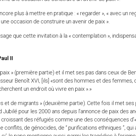
ncore plus à mettre en pratique : « regarder », « avec un re
 « une occasion de construire un avenir de paix ».
ssage que cette invitation à la « contemplation », indispens
aul II
x » (première partie) et il met ses pas dans ceux de Ben
sseur Benoît XVI, [ils] «sont des hommes et des femmes, 
herchent un endroit où vivre en paix ».»
és et de migrants » (deuxième partie). Cette fois il met ses
nd Jubilé pour les 2000 ans depuis l’annonce de paix des a
bre croissant des réfugiés comme une des conséquences d’
 conflits, de génocides, de “ purifications ethniques ”, qui
si’
, le pape mentionne aussi, parmi les tragédies à l’origin