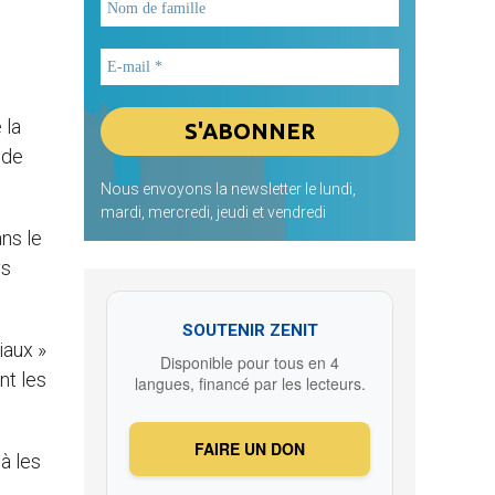
 la
 de
Nous envoyons la newsletter le lundi,
mardi, mercredi, jeudi et vendredi
ns le
ys
SOUTENIR ZENIT
iaux »
Disponible pour tous en 4
nt les
langues, financé par les lecteurs.
FAIRE UN DON
 à les