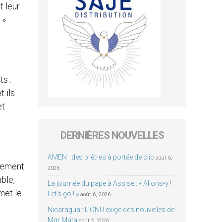
t leur
 »
ts :
 ils
et
DERNIÈRES NOUVELLES
AMEN : des prêtres à portée de clic
août 6,
uvement
2026
mble,
La journée du pape à Assise : « Allons-y !
met le
Let’s go ! »
août 6, 2026
Nicaragua : L’ONU exige des nouvelles de
Mgr Mata
août 6, 2026