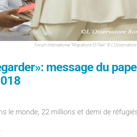
Forum International “Migrations Et Paix” © L'Osservato
 regarder»: message du pape
2018
ns le monde, 22 millions et demi de réfugié
S