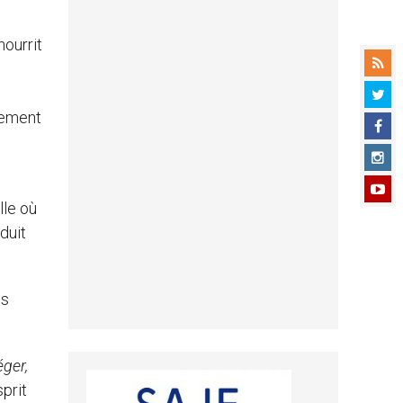
nourrit
ndement
lle où
duit
ns
éger,
sprit