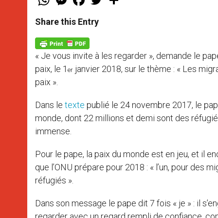
h
e
a
w
h
a
s
c
i
a
t
s
e
t
r
Share this Entry
s
e
b
t
e
A
n
o
e
p
g
o
r
p
e
k
« Je vous invite à les regarder », demande le p
r
paix, le 1
janvier 2018, sur le thème : « Les mi
er
paix ».
Dans le
texte
publié le 24 novembre 2017, le pape
monde, dont 22 millions et demi sont des réfugiés
immense.
Pour le pape, la paix du monde est en jeu, et il 
que l’ONU prépare pour 2018 : « l’un, pour des mi
réfugiés ».
Dans son message le pape dit 7 fois « je » : il s’e
regarder avec un regard rempli de confiance, co