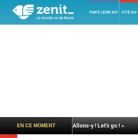
PAPE LÉON XIV
CITÉ DU
 à Assise : « Allons-y ! Let’s go ! »
Nicaragua :
EN CE MOMENT