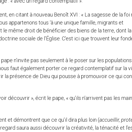
age : « avec un regard contemplatif ».
, en citant à nouveau Benoît XVI : « La sagesse de la foi 
us appartenons tous ‘à une unique famille, migrants et
nt le même droit de bénéficier des biens de la terre, dont la
octrine sociale de l’Église. C’est ici que trouvent leur fo
e pape n’invite pas seulement à le poser sur les populations
l nous faut également porter ce regard contemplatif sur la vi
vrir la présence de Dieu qui pousse à promouvoir ce qui con
ir découvrir », écrit le pape, « qu’ils n’arrivent pas les mai
 et démontrent que ce qu’il dira plus loin (
accueillir, prot
regard saura aussi découvrir la créativité, la ténacité et l’e