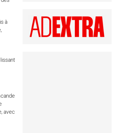
is à
,
lissant
 scande
e
e, avec