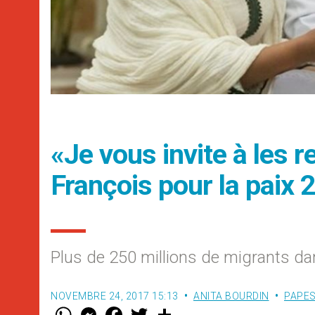
«Je vous invite à les
François pour la paix 
Plus de 250 millions de migrants da
NOVEMBRE 24, 2017 15:13
ANITA BOURDIN
PAPE
W
M
F
T
S