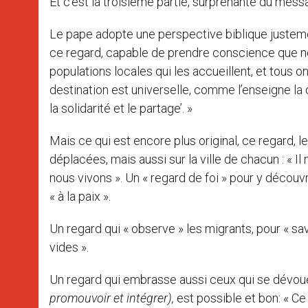
Et c’est la troisième partie, surprenante du mess
Le pape adopte une perspective biblique justement
ce regard, capable de prendre conscience que no
populations locales qui les accueillent, et tous o
destination est universelle, comme l’enseigne la d
la solidarité et le partage’. »
Mais ce qui est encore plus original, ce regard, l
déplacées, mais aussi sur la ville de chacun : « I
nous vivons ». Un « regard de foi » pour y décou
« à la paix ».
Un regard qui « observe » les migrants, pour « savo
vides ».
Un regard qui embrasse aussi ceux qui se dévouent
promouvoir et intégrer),
est possible et bon: « Ce 