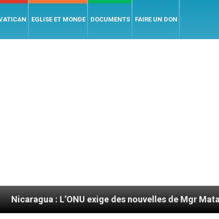
 VATICAN
EGLISE ET MONDE
DOCUMENTS
FAIRE UN DON
 L’ONU exige des nouvelles de Mgr Mata
Sept s