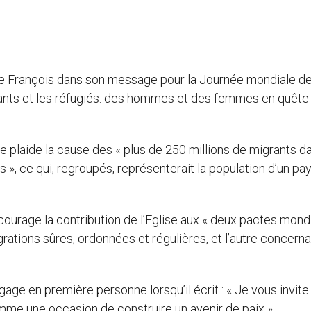
ape François dans son message pour la Journée mondiale de
grants et les réfugiés: des hommes et des femmes en quête
 plaide la cause des « plus de 250 millions de migrants da
 », ce qui, regroupés, représenterait la population d’un pa
encourage la contribution de l’Eglise aux « deux pactes mond
grations sûres, ordonnées et régulières, et l’autre concerna
ngage en première personne lorsqu’il écrit : « Je vous invite
mme une occasion de construire un avenir de paix ».