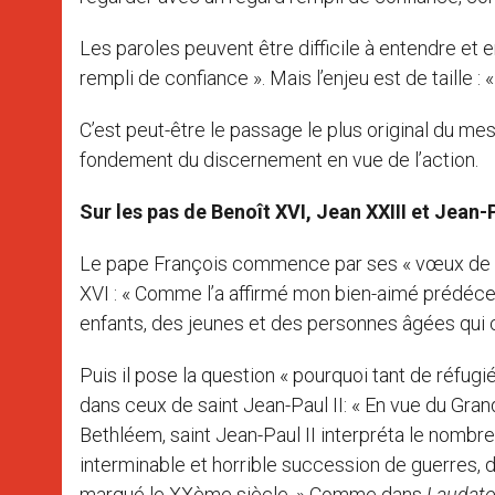
Les paroles peuvent être difficile à entendre et e
rempli de confiance ». Mais l’enjeu est de taille :
C’est peut-être le passage le plus original du me
fondement du discernement en vue de l’action.
Sur les pas de Benoît XVI, Jean XXIII et Jean-P
Le pape François commence par ses « vœux de pai
XVI : « Comme l’a affirmé mon bien-aimé prédéce
enfants, des jeunes et des personnes âgées qui c
Puis il pose la question « pourquoi tant de réfugi
dans ceux de saint Jean-Paul II: « En vue du Gra
Bethléem, saint Jean-Paul II interpréta le nom
interminable et horrible succession de guerres, de
marqué le XXème siècle. » Comme dans
Laudato 