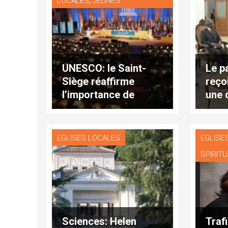
LOCALES
JEUNES
UNESCO: le Saint-
Le p
Siège réaffirme
reço
l’importance de
une 
l’alphabétisation
audi
EGLISES LOCALES
EGLISE
SPIRITU
Sciences: Helen
Traf