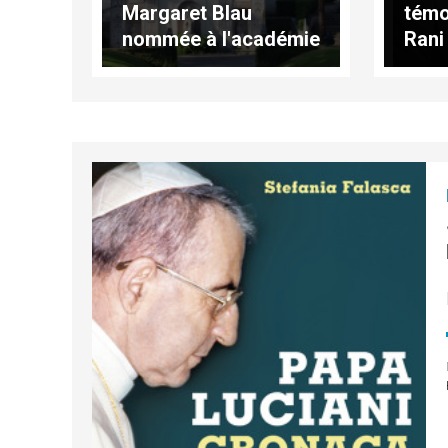
Margaret Blau
tém
nommée à l'académie
Rani
pontificale
l’âg