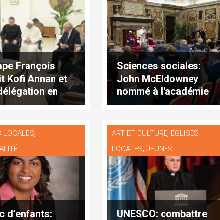
ape François
Sciences sociales:
it Kofi Annan et
John McEldowney
délégation en
nommé à l'académie
ence privée
pontificale
,
,
S LOCALES
ART ET CULTURE
EGLISES
,
ALITÉ
LOCALES
JEUNES
ic d’enfants:
UNESCO: combattre