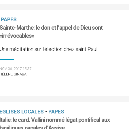
PAPES
Sainte-Marthe: le don et l’appel de Dieu sont
«irrévocables»
Une méditation sur l’élection chez saint Paul
NOV 06, 2017 15:37
HÉLÈNE GINABAT
EGLISES LOCALES
•
PAPES
Italie: le card. Vallini nommé légat pontifical aux
basiliques papales d’Assise