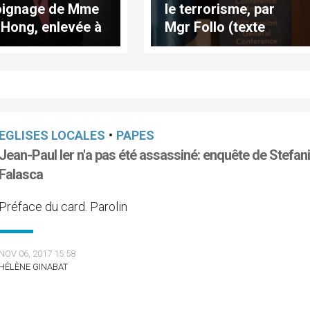
oignage de Mme
le terrorisme, par
 Hong, enlevée à
Mgr Follo (texte
e de 7 ans
complet)
EGLISES LOCALES
•
PAPES
Jean-Paul Ier n'a pas été assassiné: enquête de Stefan
Falasca
Préface du card. Parolin
NOV 06, 2017 15:58
HÉLÈNE GINABAT