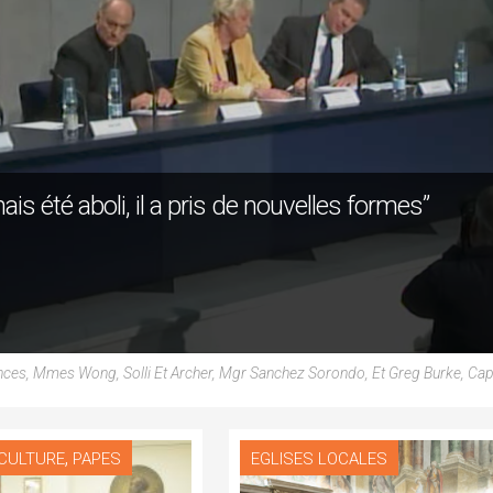
is été aboli, il a pris de nouvelles formes”
nces, Mmes Wong, Solli Et Archer, Mgr Sanchez Sorondo, Et Greg Burke, Ca
,
 CULTURE
PAPES
EGLISES LOCALES