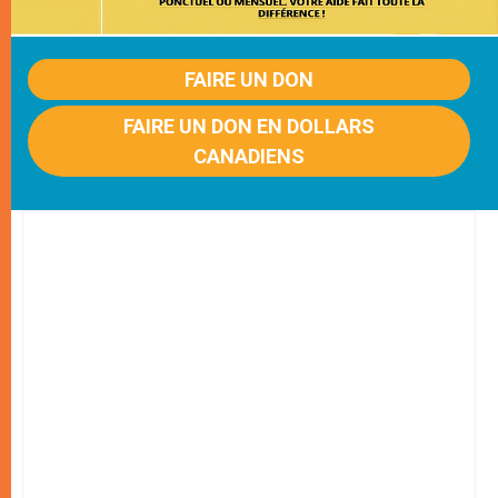
FAIRE UN DON
FAIRE UN DON EN DOLLARS
CANADIENS