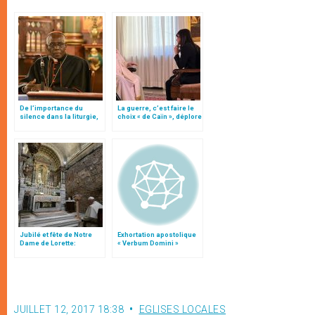
De l’importance du
La guerre, c’est faire le
silence dans la liturgie,
choix « de Caïn », déplore
par le card. Sarah
le pape François
Jubilé et fête de Notre
Exhortation apostolique
Dame de Lorette:
« Verbum Domini »
message du pape
François
JUILLET 12, 2017 18:38
EGLISES LOCALES