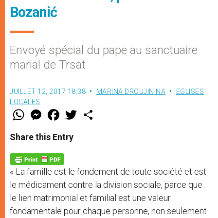
Bozanić
Envoyé spécial du pape au sanctuaire
marial de Trsat
JUILLET 12, 2017 18:38
MARINA DROUJININA
EGLISES
LOCALES
W
M
F
T
S
h
e
a
w
h
a
s
c
i
a
t
s
e
t
r
Share this Entry
s
e
b
t
e
A
n
o
e
p
g
o
r
p
e
k
« La famille est le fondement de toute société et est
r
le médicament contre la division sociale, parce que
le lien matrimonial et familial est une valeur
fondamentale pour chaque personne, non seulement