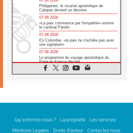
07.08.2026
Philippines: le vicariat apostolique de
Calapan devient un diocèse
07.08.2026
«La paix commence par l'empathie» estime
le cardinal Parolin
07.08.2026
En Colombie, «la paix ne s'achète pas avec
une signature»
07.08.2026
Le programme du voyage apostolique du
Pape en France dévoilé
07.08.2026
1ère Conférence continentale sur l'éducation
catholique en Afrique
07.08.2026
Un logo symbolique pour la venue du Pape
en France
07.08.2026
Cardinal Rossi: «La venue du Pape Léon en
Argentine est un hommage à François»
Qui sommes-nous ?
La propriété
Les services
07.08.2026
Hiroshima et Nagasaki, 81 ans après,
Mentions Legales
Droits d’auteur
Contactez-nous
lancement des «dix jours de prière pour la