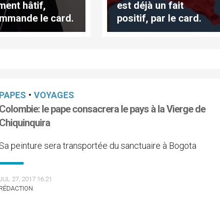
ment hâtif,
est déjà un fait
mmande le card.
positif, par le card.
lin
Parolin
PAPES
•
VOYAGES
Colombie: le pape consacrera le pays à la Vierge de
Chiquinquira
Sa peinture sera transportée du sanctuaire à Bogota
JUL 27, 2017 16:21
RÉDACTION