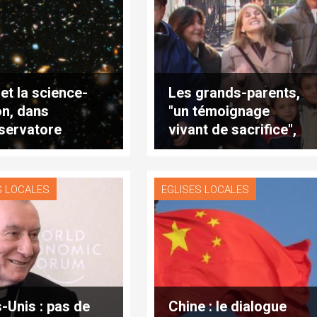
 et la science-
Les grands-parents,
on, dans
"un témoignage
servatore
vivant de sacrifice",
ano
par Mgr Gänswein
S LOCALES
EGLISES LOCALES
s-Unis : pas de
Chine : le dialogue