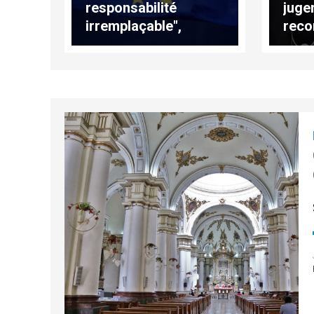
responsabilité
juge
irremplaçable",
reco
assure le card.
Paro
Parolin