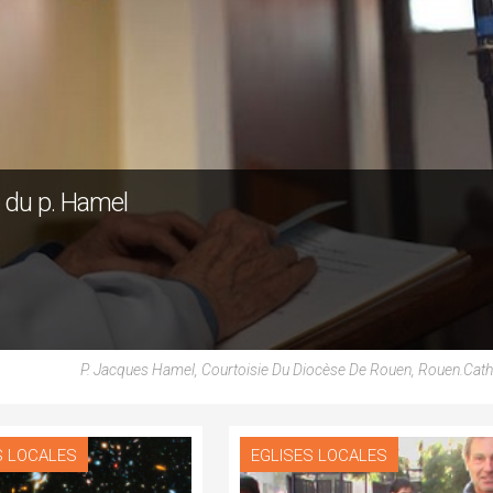
e du p. Hamel
P. Jacques Hamel, Courtoisie Du Diocèse De Rouen, Rouen.cath
S LOCALES
EGLISES LOCALES