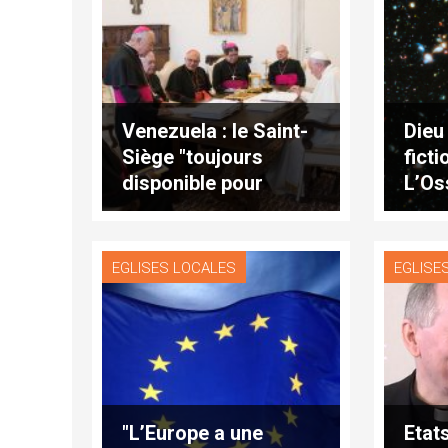
Venezuela : le Saint-
Dieu
Siège "toujours
ficti
disponible pour
L’Os
aider"
Rom
EGLISES LOCALES
EGLISE
"L’Europe a une
Etat