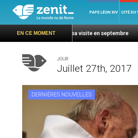
PAPE LÉON XIV
CITÉ DU
taillé de sa visite en septembre
AMEN : des prê
EN CE MOMENT
JOUR
Juillet 27th, 2017
DERNIÈRES NOUVELLES