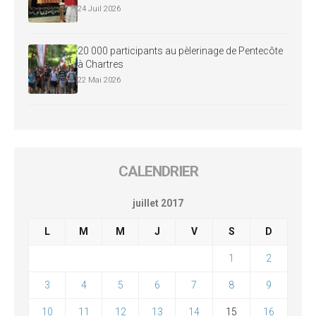
24 Juil 2026
20 000 participants au pèlerinage de Pentecôte
à Chartres
22 Mai 2026
CALENDRIER
juillet 2017
L
M
M
J
V
S
D
1
2
3
4
5
6
7
8
9
10
11
12
13
14
15
16