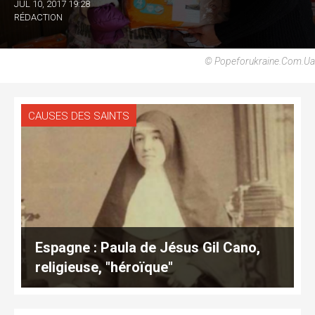
JUL 10, 2017 19:28
RÉDACTION
© Popeforukraine.com.ua
CAUSES DES SAINTS
Espagne : Paula de Jésus Gil Cano,
religieuse, "héroïque"