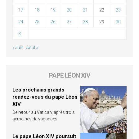
17
18
19
20
21
22
23
24
25
26
27
28
29
30
31
« Juin
Août »
PAPE LÉON XIV
Les prochains grands
rendez-vous du pape Léon
XIV
De retour au Vatican, après trois
semaines de vacances
Le pape Léon XIV poursuit