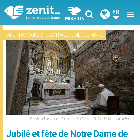
FR
MISSION
,
,
PAPE FRANÇOIS
S. JEAN-PAUL II
VIERGE MARIE
Sainte Maison De Lorette 25 Mars 2019 © Vatican Media
Jubilé et fête de Notre Dame de