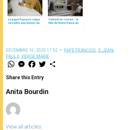
Le pape François signe
Calendrier romain : la
sa Lettre aux jeunes du
fête de Notre Dame de
monde: publication le 2
Lorette inscrite au 10
avril 2019
décembre
DÉCEMBRE 10, 2020 17:52
PAPE FRANÇOIS
,
S. JEAN-
PAUL II
,
VIERGE MARIE
W
M
F
T
S
h
e
a
w
h
a
s
c
i
a
t
s
e
t
r
Share this Entry
s
e
b
t
e
A
n
o
e
p
g
o
r
Anita Bourdin
p
e
k
r
View all articles