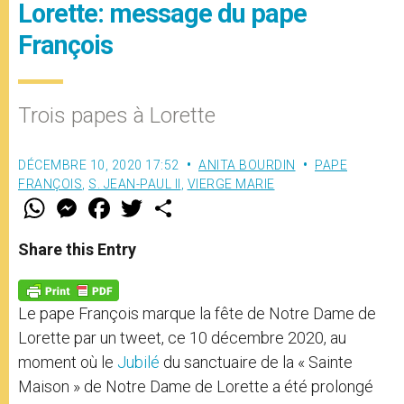
Lorette: message du pape
François
Trois papes à Lorette
DÉCEMBRE 10, 2020 17:52
ANITA BOURDIN
PAPE
FRANÇOIS
,
S. JEAN-PAUL II
,
VIERGE MARIE
W
M
F
T
S
h
e
a
w
h
a
s
c
i
a
t
s
e
t
r
Share this Entry
s
e
b
t
e
A
n
o
e
p
g
o
r
p
e
k
Le pape François marque la fête de Notre Dame de
r
Lorette par un tweet, ce 10 décembre 2020, au
moment où le
Jubilé
du sanctuaire de la « Sainte
Maison » de Notre Dame de Lorette a été prolongé