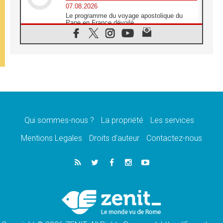
07.08.2026
Le programme du voyage apostolique du
Pape en France dévoilé
07.08.2026
1ère Conférence continentale sur l'éducation
catholique en Afrique
07.08.2026
Un logo symbolique pour la venue du Pape
en France
07.08.2026
Cardinal Rossi: «La venue du Pape Léon en
Argentine est un hommage à François»
Qui sommes-nous ?
La propriété
Les services
07.08.2026
Hiroshima et Nagasaki, 81 ans après,
Mentions Legales
Droits d’auteur
Contactez-nous
lancement des «dix jours de prière pour la
paix»
06.08.2026
Préparatifs des JMJ 2027 à Séoul: «c'est
passionnant et l'impatience est immense!»
06.08.2026
Chrétiens et confucéens: respect et sagesse
pour relever les «défis urgents»