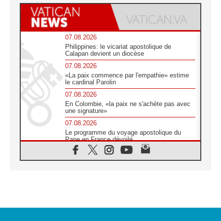
07.08.2026
Philippines: le vicariat apostolique de
Calapan devient un diocèse
07.08.2026
«La paix commence par l'empathie» estime
le cardinal Parolin
07.08.2026
En Colombie, «la paix ne s'achète pas avec
une signature»
07.08.2026
Le programme du voyage apostolique du
Pape en France dévoilé
07.08.2026
1ère Conférence continentale sur l'éducation
catholique en Afrique
07.08.2026
Un logo symbolique pour la venue du Pape
en France
07.08.2026
Cardinal Rossi: «La venue du Pape Léon en