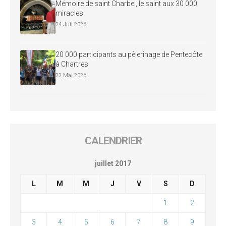
Mémoire de saint Charbel, le saint aux 30 000
miracles
24 Juil 2026
20 000 participants au pèlerinage de Pentecôte
à Chartres
22 Mai 2026
CALENDRIER
juillet 2017
L
M
M
J
V
S
D
1
2
3
4
5
6
7
8
9