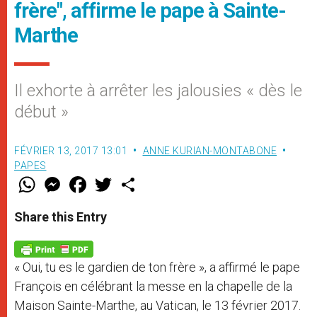
frère", affirme le pape à Sainte-
Marthe
Il exhorte à arrêter les jalousies « dès le
début »
FÉVRIER 13, 2017 13:01
ANNE KURIAN-MONTABONE
PAPES
W
M
F
T
S
h
e
a
w
h
a
s
c
i
a
t
s
e
t
r
Share this Entry
s
e
b
t
e
A
n
o
e
p
g
o
r
p
e
k
« Oui, tu es le gardien de ton frère », a affirmé le pape
r
François en célébrant la messe en la chapelle de la
Maison Sainte-Marthe, au Vatican, le 13 février 2017.