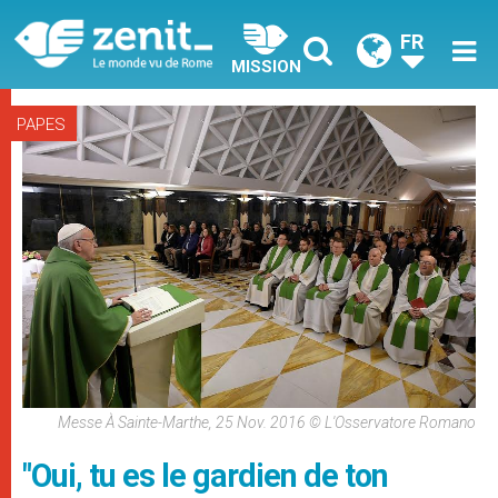
FR
MISSION
PAPES
Messe À Sainte-Marthe, 25 Nov. 2016 © L'Osservatore Romano
"Oui, tu es le gardien de ton