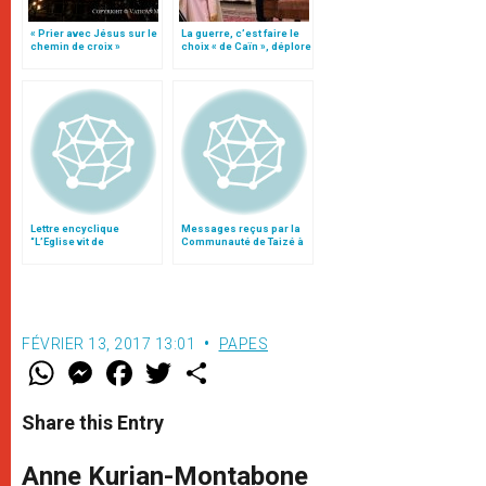
« Prier avec Jésus sur le
La guerre, c’est faire le
chemin de croix »
choix « de Caïn », déplore
le pape François
Lettre encyclique
Messages reçus par la
“L’Eglise vit de
Communauté de Taizé à
l’Eucharistie”
l’occasion du décès de
Frère Roger
FÉVRIER 13, 2017 13:01
PAPES
W
M
F
T
S
h
e
a
w
h
a
s
c
i
a
t
s
e
t
r
Share this Entry
s
e
b
t
e
A
n
o
e
p
g
o
r
Anne Kurian-Montabone
p
e
k