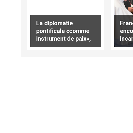
Fran
La diplomatie
enco
pontificale «comme
inca
instrument de paix»,
pauv
par le card.
les 
Baldisseri