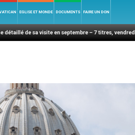
 VATICAN
EGLISE ET MONDE
DOCUMENTS
FAIRE UN DON
 visite en septembre – 7 titres, vendredi 7 août 2026