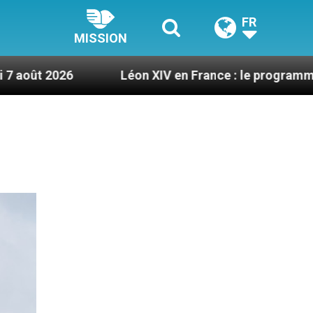
FR
MISSION
Léon XIV en France : le programme détaillé de s