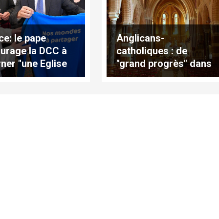
ce: le pape
Anglicans-
urage la DCC à
catholiques : de
rner "une Eglise
"grand progrès" dans
re avec et pour
la fraternité, la
pauvres"
solidarité et la
coopération