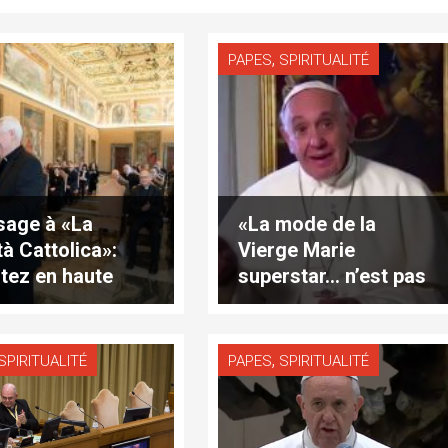
,
PAPES
SPIRITUALITÉ
age à «La
«La mode de la
tà Cattolica»:
Vierge Marie
tez en haute
superstar… n’est pas
» (traduction
catholique», affirme
grale)
le pape
,
SPIRITUALITÉ
PAPES
SPIRITUALITÉ