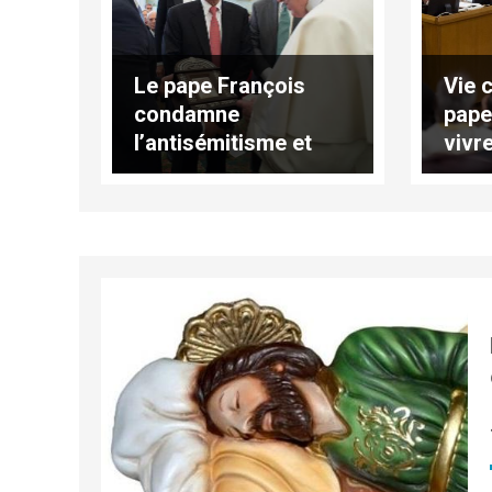
Le pape François
Vie 
condamne
pap
l’antisémitisme et
vivre
appelle à la non-
calm
violence active
(traduction intégrale)