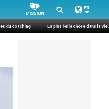
FR
MISSION
La plus belle chose dans la vie, c’est d’être pris 