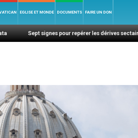
 VATICAN
EGLISE ET MONDE
DOCUMENTS
FAIRE UN DON
ignes pour repérer les dérives sectaires du coaching