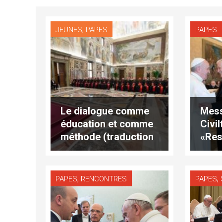
,
JEUNES
PAPES
PAPES
Le dialogue comme
Mess
éducation et comme
Civil
méthode (traduction
«Res
intégrale)
mer!
inté
,
,
PAPES
RENCONTRES
PAPES