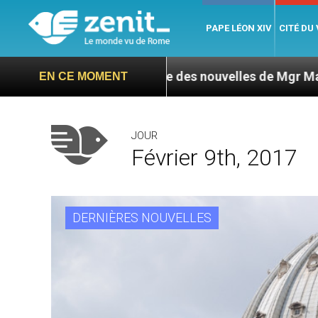
PAPE LÉON XIV
CITÉ DU
 L’ONU exige des nouvelles de Mgr Mata
Sept s
EN CE MOMENT
JOUR
Février 9th, 2017
DERNIÈRES NOUVELLES