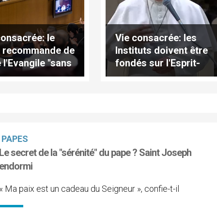
consacrée: le
Vie consacrée: les
e recommande de
Instituts doivent être
 l'Evangile "sans
fondés sur l'Esprit-
ants"
Saint, pas sur un
"charisme humain"
PAPES
Le secret de la "sérénité" du pape ? Saint Joseph
endormi
« Ma paix est un cadeau du Seigneur », confie-t-il