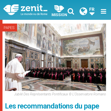
FR
MISSION
PAPES
Jubilé Des Représentants Pontificaux © L'Osservatore Romano
Les recommandations du pape