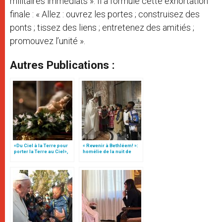
militaires immédiats ». Il a formulé cette exhortation
finale : « Allez : ouvrez les portes ; construisez des
ponts ; tissez des liens ; entretenez des amitiés ;
promouvez l’unité ».
Autres Publications :
«Du Ciel à la Terre pour
« Revenir à Bethléem! »:
porter la Terre au Ciel»,
homélie de la nuit de
par Mgr Francesco Follo
Noël (texte complet)