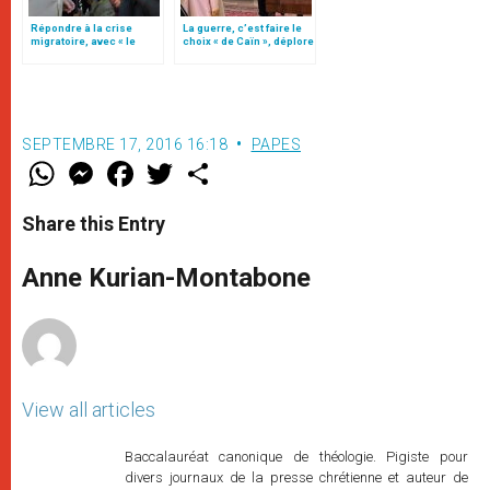
Répondre à la crise
La guerre, c’est faire le
migratoire, avec « le
choix « de Caïn », déplore
style de l’humanité »!
le pape François
(texte complet)
SEPTEMBRE 17, 2016 16:18
PAPES
W
M
F
T
S
h
e
a
w
h
a
s
c
i
a
t
s
e
t
r
Share this Entry
s
e
b
t
e
A
n
o
e
p
g
o
r
Anne Kurian-Montabone
p
e
k
r
View all articles
Baccalauréat canonique de théologie. Pigiste pour
divers journaux de la presse chrétienne et auteur de