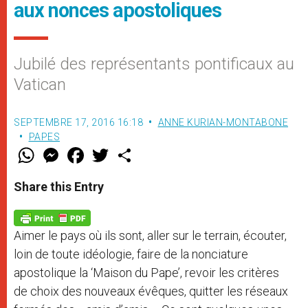
aux nonces apostoliques
Jubilé des représentants pontificaux au
Vatican
SEPTEMBRE 17, 2016 16:18
ANNE KURIAN-MONTABONE
PAPES
W
M
F
T
S
h
e
a
w
h
a
s
c
i
a
t
s
e
t
r
Share this Entry
s
e
b
t
e
A
n
o
e
p
g
o
r
p
e
k
Aimer le pays où ils sont, aller sur le terrain, écouter,
r
loin de toute idéologie, faire de la nonciature
apostolique la ‘Maison du Pape’, revoir les critères
de choix des nouveaux évêques, quitter les réseaux