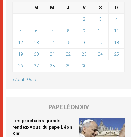
L
M
M
J
V
S
D
1
2
3
4
5
6
7
8
9
10
11
12
13
14
15
16
17
18
19
20
21
22
23
24
25
26
27
28
29
30
« Août
Oct »
PAPE LÉON XIV
Les prochains grands
rendez-vous du pape Léon
XIV