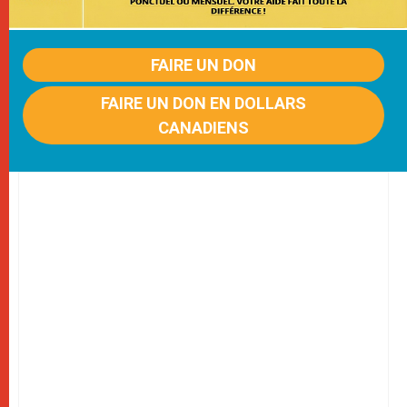
FAIRE UN DON
FAIRE UN DON EN DOLLARS
CANADIENS