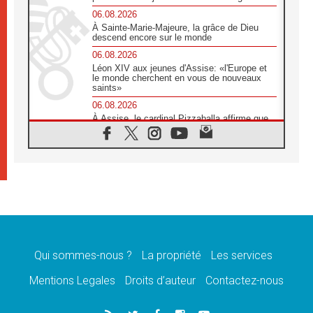
06.08.2026
À Sainte-Marie-Majeure, la grâce de Dieu
descend encore sur le monde
06.08.2026
Léon XIV aux jeunes d'Assise: «l'Europe et
le monde cherchent en vous de nouveaux
saints»
06.08.2026
À Assise, le cardinal Pizzaballa affirme que
«les chrétiens veulent la paix»
06.08.2026
Au Mexique, le cardinal Parolin invite à être
aux côtés des marginalisées
06.08.2026
À Assise, le Pape invite les jeunes à
«construire la civilisation de l'amour»
05.08.2026
La visite du Pape en Argentine portera «un
message de paix et de dignité humaine»
Qui sommes-nous ?
La propriété
Les services
05.08.2026
Mentions Legales
Droits d’auteur
Contactez-nous
«La visite du Pape en Uruguay renforcera
l'espérance» affirme Mgr Tróccoli
05.08.2026