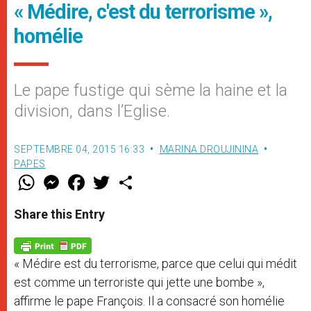
« Médire, c'est du terrorisme »,
homélie
Le pape fustige qui sème la haine et la
division, dans l’Eglise.
SEPTEMBRE 04, 2015 16:33
MARINA DROUJININA
PAPES
W
M
F
T
S
h
e
a
w
h
a
s
c
i
a
t
s
e
t
r
Share this Entry
s
e
b
t
e
A
n
o
e
p
g
o
r
p
e
k
« Médire est du terrorisme, parce que celui qui médit
r
est comme un terroriste qui jette une bombe »,
affirme le pape François. Il a consacré son homélie