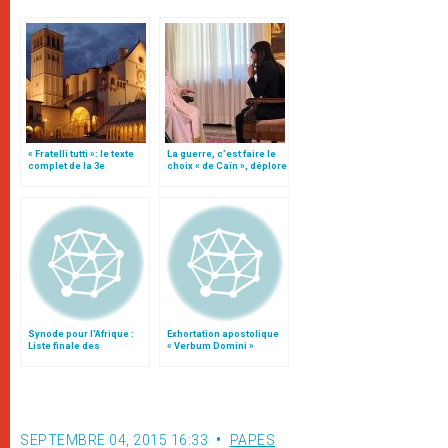
« Fratelli tutti »: le texte
La guerre, c’est faire le
complet de la 3e
choix « de Caïn », déplore
encyclique du pape
le pape François
François
Synode pour l'Afrique :
Exhortation apostolique
Liste finale des
« Verbum Domini »
propositions
SEPTEMBRE 04, 2015 16:33
PAPES