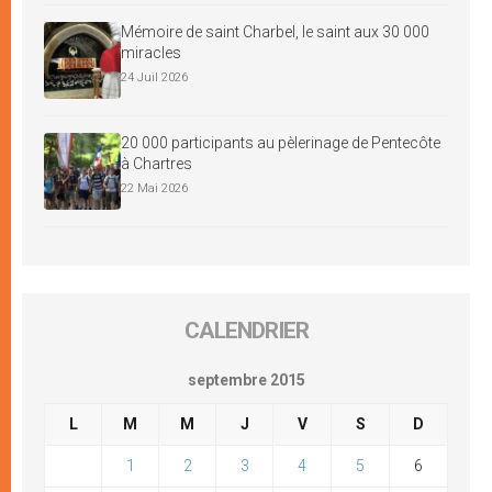
Mémoire de saint Charbel, le saint aux 30 000
miracles
24 Juil 2026
20 000 participants au pèlerinage de Pentecôte
à Chartres
22 Mai 2026
CALENDRIER
septembre 2015
L
M
M
J
V
S
D
1
2
3
4
5
6