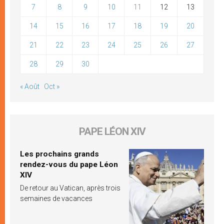
7
8
9
10
11
12
13
14
15
16
17
18
19
20
21
22
23
24
25
26
27
28
29
30
« Août
Oct »
PAPE LÉON XIV
Les prochains grands
rendez-vous du pape Léon
XIV
De retour au Vatican, après trois
semaines de vacances