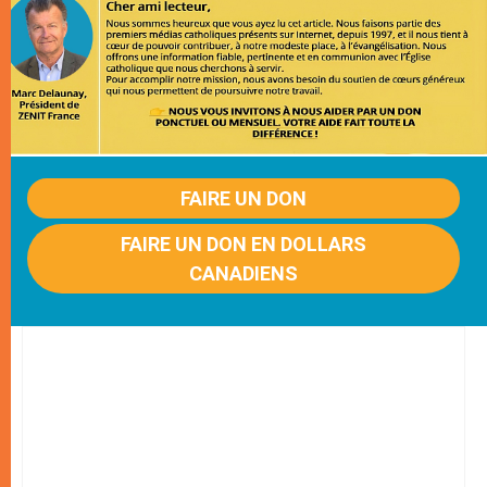
FAIRE UN DON
FAIRE UN DON EN DOLLARS
CANADIENS