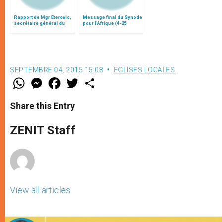
Rapport de Mgr Eterovic,
Message final du Synode
secrétaire général du
pour l'Afrique (4-25
synode
octobre)
SEPTEMBRE 04, 2015 15:08
EGLISES LOCALES
W
M
F
T
S
h
e
a
w
h
a
s
c
i
a
t
s
e
t
r
Share this Entry
s
e
b
t
e
A
n
o
e
p
g
o
r
ZENIT Staff
p
e
k
r
View all articles