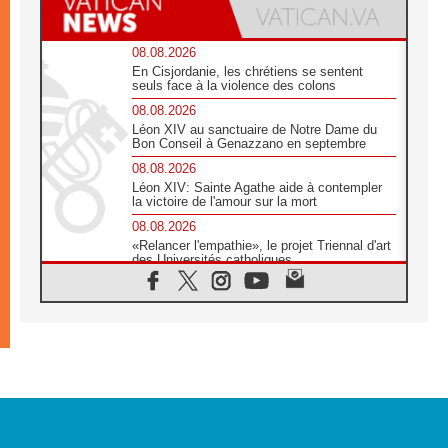
08.08.2026
En Cisjordanie, les chrétiens se sentent
seuls face à la violence des colons
08.08.2026
Léon XIV au sanctuaire de Notre Dame du
Bon Conseil à Genazzano en septembre
08.08.2026
Léon XIV: Sainte Agathe aide à contempler
la victoire de l'amour sur la mort
08.08.2026
«Relancer l'empathie», le projet Triennal d'art
des Universités catholiques
08.08.2026
Signis 2026, donner la parole aux religieuses
catholiques
08.08.2026
Au Bangladesh, l'Église accompagne les
Dalits sur le chemin de la dignité
07.08.2026
Philippines: le vicariat apostolique de
Calapan devient un diocèse