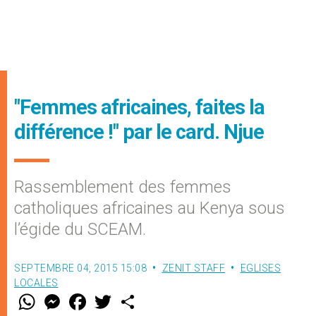
"Femmes africaines, faites la
différence !" par le card. Njue
Rassemblement des femmes
catholiques africaines au Kenya sous
l’égide du SCEAM.
SEPTEMBRE 04, 2015 15:08
ZENIT STAFF
EGLISES
LOCALES
W
M
F
T
S
h
e
a
w
h