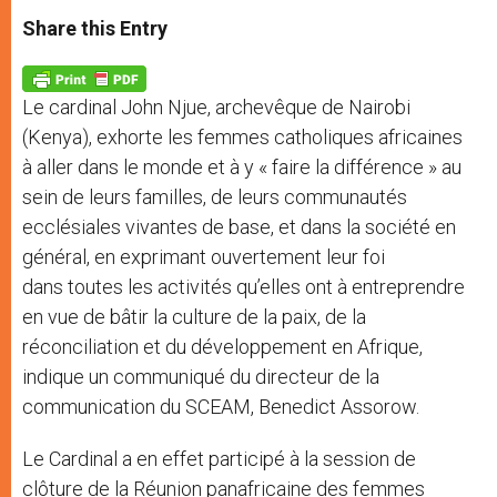
a
s
c
i
a
t
s
e
t
r
Share this Entry
s
e
b
t
e
A
n
o
e
p
g
o
r
p
e
k
Le cardinal John Njue, archevêque de Nairobi
r
(Kenya), exhorte les femmes catholiques africaines
à aller dans le monde et à y « faire la différence » au
sein de leurs familles, de leurs communautés
ecclésiales vivantes de base, et dans la société en
général, en exprimant ouvertement leur foi
dans toutes les activités qu’elles ont à entreprendre
en vue de bâtir la culture de la paix, de la
réconciliation et du développement en Afrique,
indique un communiqué du directeur de la
communication du SCEAM, Benedict Assorow.
Le Cardinal a en effet participé à la session de
clôture de la Réunion panafricaine des femmes