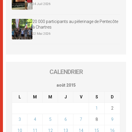
24 Juil 2026
20 000 participants au pèlerinage de Pentecôte
à Chartres
22 Mai 2026
CALENDRIER
août 2015
L
M
M
J
V
S
D
1
2
3
4
5
6
7
8
9
10
11
12
13
14
15
16