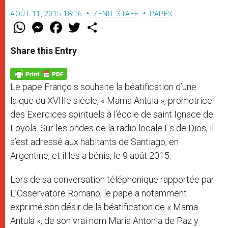
AOÛT 11, 2015 18:16
ZENIT STAFF
PAPES
W
M
F
T
S
h
e
a
w
h
a
s
c
i
a
t
s
e
t
r
Share this Entry
s
e
b
t
e
A
n
o
e
p
g
o
r
p
e
k
Le pape François souhaite la béatification d’une
r
laïque du XVIIIe siècle, « Mama Antula », promotrice
des Exercices spirituels à l’école de saint Ignace de
Loyola. Sur les ondes de la radio locale Es de Dios, il
s’est adressé aux habitants de Santiago, en
Argentine, et il les a bénis, le 9 août 2015.
Lors de sa conversation téléphonique rapportée par
L’Osservatore Romano, le pape a notamment
exprimé son désir de la béatification de « Mama
Antula », de son vrai nom María Antonia de Paz y