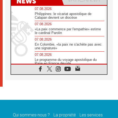
07.08.2026
Philippines: le vicariat apostolique de
Calapan devient un diocèse
07.08.2026
«La paix commence par l'empathie» estime
le cardinal Parolin
07.08.2026
En Colombie, «la paix ne s'achète pas avec
une signature»
07.08.2026
Le programme du voyage apostolique du
Pape en France dévoilé
07.08.2026
1ère Conférence continentale sur l'éducation
catholique en Afrique
07.08.2026
Un logo symbolique pour la venue du Pape
en France
07.08.2026
Cardinal Rossi: «La venue du Pape Léon en
Argentine est un hommage à François»
Qui sommes-nous ?
La propriété
Les services
07.08.2026