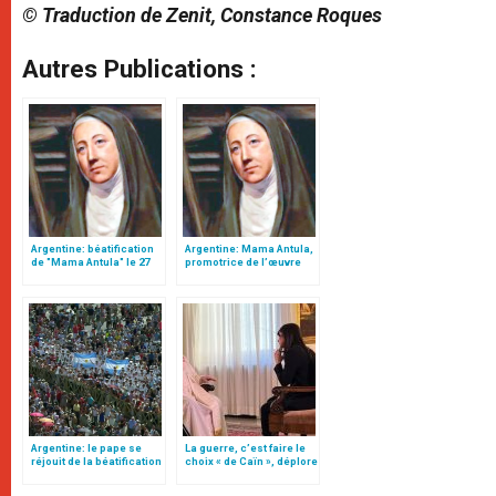
© Traduction de Zenit, Constance Roques
Autres Publications :
Argentine: béatification
Argentine: Mama Antula,
de "Mama Antula" le 27
promotrice de l’œuvre
août
des jésuites par monts et
par vaux
Argentine: le pape se
La guerre, c’est faire le
réjouit de la béatification
choix « de Caïn », déplore
de Mama Antula
le pape François