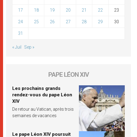
17
18
19
20
21
22
23
24
25
26
27
28
29
30
31
« Juil
Sep »
PAPE LÉON XIV
Les prochains grands
rendez-vous du pape Léon
XIV
De retour au Vatican, après trois
semaines de vacances
Le pape Léon XIV poursuit