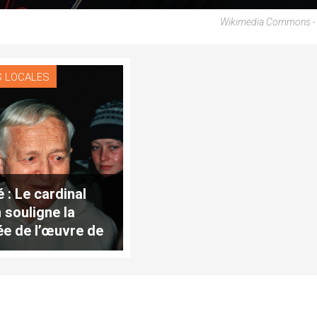
Wikimedia Commons - 
S LOCALES
 : Le cardinal
 souligne la
ée de l’œuvre de
e Roger