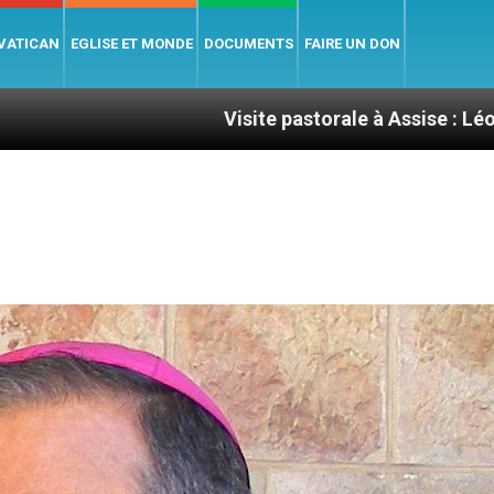
 VATICAN
EGLISE ET MONDE
DOCUMENTS
FAIRE UN DON
Visite pastorale à Assise : Léon XIV invite les je