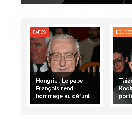
PAPES
EGLISE
Hongrie : Le pape
Taizé
François rend
Koch
hommage au défunt
port
cardinal Paskai
frèr