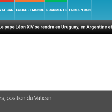
 VATICAN
EGLISE ET MONDE
DOCUMENTS
FAIRE UN DON
XIV se rendra en Uruguay, en Argentine et au Pérou – 6
s, position du Vatican