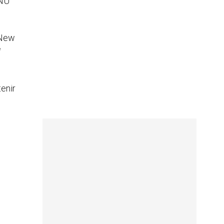
ONU
 New
e
enir