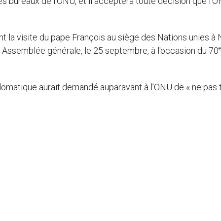
s bureaux de l’ONU, et il acceptera toute décision que l’
nt la visite du pape François au siège des Nations unies à
ne Assemblée générale, le 25 septembre, à l'occasion du 70
omatique aurait demandé auparavant à l’ONU de « ne pas t