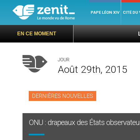
PAPE LÉON XIV
CITÉ DU
Le pape Léon 
EN CE MOMENT
JOUR
Août 29th, 2015
DERNIÈRES NOUVELLES
ONU : drapeaux des États observateur