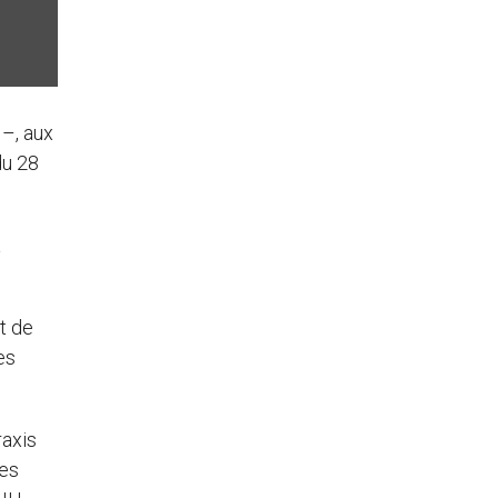
 –, aux
u 28
a
et de
es
raxis
des