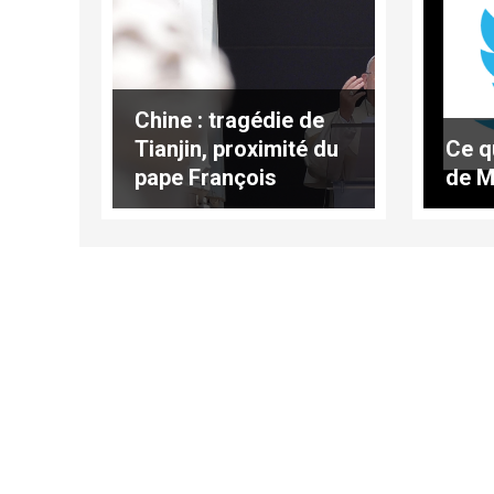
Chine : tragédie de
Tianjin, proximité du
Ce q
pape François
de M