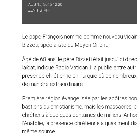
AUG 15, 2015 12:20
ZENIT STAFF
Le pape François nomme comme nouveau vicaire apo
Bizzeti, spécialiste du Moyen-Orient.
Âgé de 68 ans, le père Bizzeti était jusqu’ici dir
laïcat, indique Radio Vatican. Il a publié entre au
présence chrétienne en Turquie où de nombreux l
de manière extraordinaire.
Première région évangélisée par les apôtres hors P
bastions du christianisme, mais les massacres, 
chrétiens à quelques centaines de milliers. Ant
l’Anatolie, la présence chrétienne a quasiment di
même source.