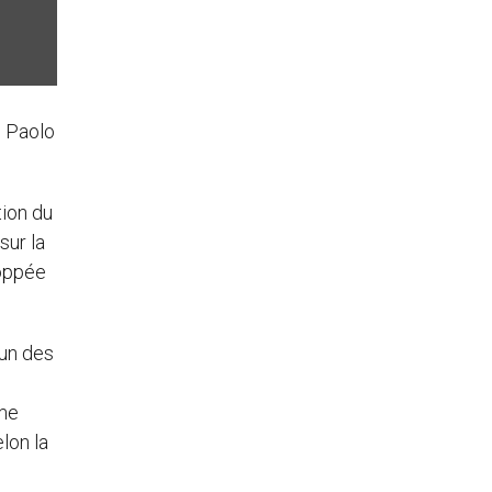
e Paolo
tion du
sur la
loppée
’un des
s
mme
lon la