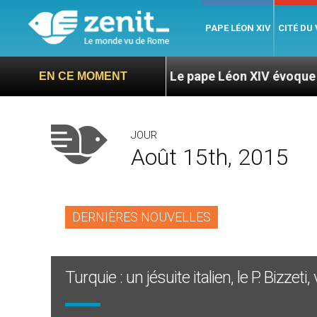
PAPE LÉON XIV
CITÉ DU
te Langa
Le pape Léon XIV évoque un voyage au
EN CE MOMENT
JOUR
Août 15th, 2015
DERNIÈRES NOUVELLES
Turquie : un jésuite italien, le P. Bizzeti