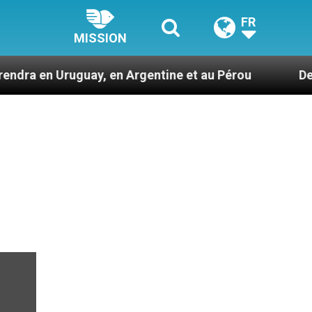
FR
MISSION
uguay, en Argentine et au Pérou
Des prophètes 