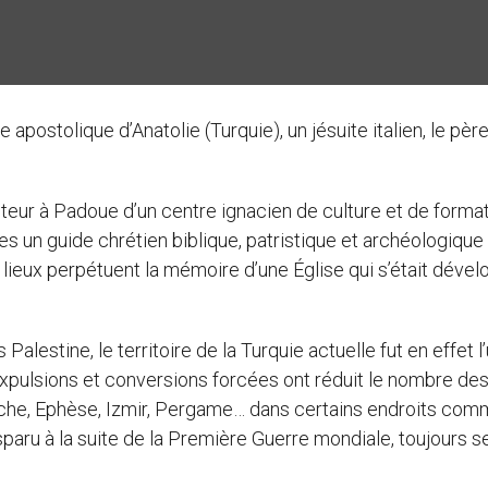
stolique d’Anatolie (Turquie), un jésuite italien, le pèr
ecteur à Padoue d’un centre ignacien de culture et de forma
tres un guide chrétien biblique, patristique et archéologique 
ieux perpétuent la mémoire d’une Église qui s’était déve
alestine, le territoire de la Turquie actuelle fut en effet l
expulsions et conversions forcées ont réduit le nombre de
ioche, Ephèse, Izmir, Pergame… dans certains endroits co
sparu à la suite de la Première Guerre mondiale, toujours se