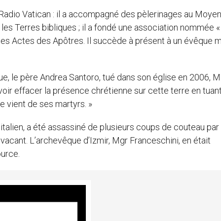
e Radio Vatican : il a accompagné des pèlerinages au Moyen
 les Terres bibliques ; il a fondé une association nommée 
les Actes des Apôtres. Il succède à présent à un évêque m
que, le père Andrea Santoro, tué dans son église en 2006, M
oir effacer la présence chrétienne sur cette terre en tuan
e vient de ses martyrs. »
talien, a été assassiné de plusieurs coups de couteau par
 vacant. L’archevêque d’Izmir, Mgr Franceschini, en était
ource.