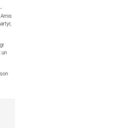
-
« Amis
artyr,
gr
t un
 son