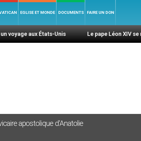
 VATICAN
EGLISE ET MONDE
DOCUMENTS
FAIRE UN DON
x États-Unis
Le pape Léon XIV se rendra en Ur
, vicaire apostolique d’Anatolie