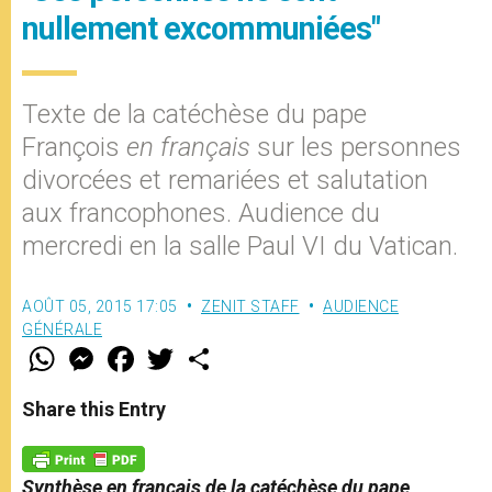
nullement excommuniées"
Texte de la catéchèse du pape
François
en français
sur les personnes
divorcées et remariées et salutation
aux francophones. Audience du
mercredi en la salle Paul VI du Vatican.
AOÛT 05, 2015 17:05
ZENIT STAFF
AUDIENCE
GÉNÉRALE
W
M
F
T
S
h
e
a
w
h
a
s
c
i
a
t
s
e
t
r
Share this Entry
s
e
b
t
e
A
n
o
e
p
g
o
r
p
e
k
Synthèse en français de la catéchèse du pape
r