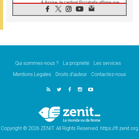
À Assise, le cardinal Pizzaballa affirme que
«les chrétiens veulent la paix»
06.08.2026
Au Mexique, le cardinal Parolin invite à être
aux côtés des marginalisées
06.08.2026
À Assise, le Pape invite les jeunes à
«construire la civilisation de l'amour»
05.08.2026
La visite du Pape en Argentine portera «un
message de paix et de dignité humaine»
Qui sommes-nous ?
La propriété
Les services
05.08.2026
Mentions Legales
Droits d’auteur
Contactez-nous
«La visite du Pape en Uruguay renforcera
l'espérance» affirme Mgr Tróccoli
05.08.2026
Le nonce en Ukraine: «Il est inquiétant
d'entendre ceux qui bénissent la guerre»
05.08.2026
Léon XIV au Pérou, une lueur d'espoir pour
un peuple en quête de paix
Copyright © 2026 ZENIT. All Rights Reserved. https://fr.zenit.org