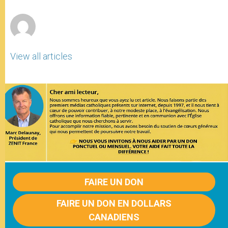
r
View all articles
FAIRE UN DON
FAIRE UN DON EN DOLLARS
CANADIENS