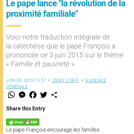
Le pape lance "la révolution de la
proximité familiale"
Voici notre traduction intégrale de
la catéchèse que le pape François a
prononcée ce 3 juin 2015 sur le thème
« Famille et pauvreté ».
JUIN 03, 2015 15:57
ZENIT STAFF
AUDIENCE
GÉNÉRALE
W
M
F
T
S
h
e
a
w
h
a
s
c
i
a
t
s
e
t
r
Share this Entry
s
e
b
t
e
A
n
o
e
p
g
o
r
p
e
k
Le pape François encourage les familles
r