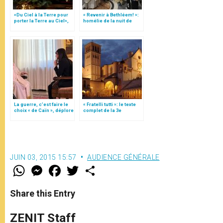
«Du Ciel à la Terre pour
« Revenir à Bethléem! »:
porter la Terre au Ciel»,
homélie de la nuit de
par Mgr Francesco Follo
Noël (texte complet)
La guerre, c’est faire le
« Fratelli tutti »: le texte
choix « de Caïn », déplore
complet de la 3e
le pape François
encyclique du pape
François
JUIN 03, 2015 15:57
AUDIENCE GÉNÉRALE
W
M
F
T
S
h
e
a
w
h
a
s
c
i
a
t
s
e
t
r
Share this Entry
s
e
b
t
e
A
n
o
e
p
g
o
r
ZENIT Staff
p
e
k