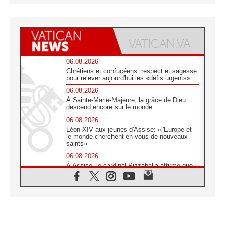
06.08.2026
Chrétiens et confucéens: respect et sagesse
pour relever aujourd'hui les «défis urgents»
06.08.2026
À Sainte-Marie-Majeure, la grâce de Dieu
descend encore sur le monde
06.08.2026
Léon XIV aux jeunes d'Assise: «l'Europe et
le monde cherchent en vous de nouveaux
saints»
06.08.2026
À Assise, le cardinal Pizzaballa affirme que
«les chrétiens veulent la paix»
06.08.2026
Au Mexique, le cardinal Parolin invite à être
aux côtés des marginalisées
06.08.2026
À Assise, le Pape invite les jeunes à