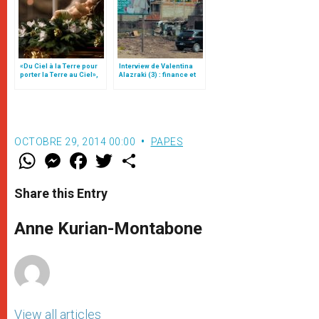
«Du Ciel à la Terre pour
Interview de Valentina
porter la Terre au Ciel»,
Alazraki (3) : finance et
par Mgr Francesco Follo
injustices au Mexique,
décryptage du pape
François
OCTOBRE 29, 2014 00:00
PAPES
W
M
F
T
S
h
e
a
w
h
a
s
c
i
a
t
s
e
t
r
Share this Entry
s
e
b
t
e
A
n
o
e
p
g
o
r
Anne Kurian-Montabone
p
e
k
r
View all articles