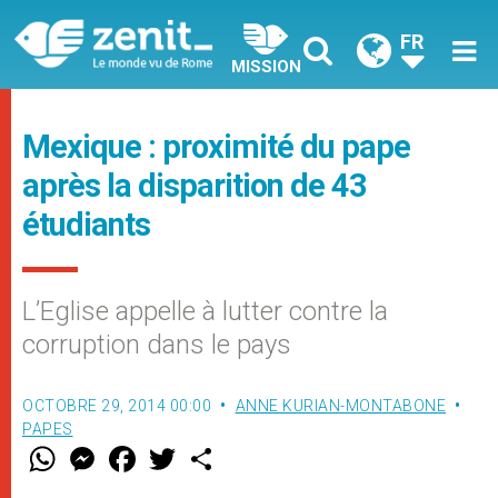
FR
MISSION
Mexique : proximité du pape
après la disparition de 43
étudiants
L’Eglise appelle à lutter contre la
corruption dans le pays
OCTOBRE 29, 2014 00:00
ANNE KURIAN-MONTABONE
PAPES
W
M
F
T
S
h
e
a
w
h
a
s
c
i
a