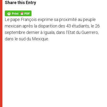
t
s
e
t
r
Share this Entry
s
e
b
t
e
A
n
o
e
p
g
o
r
p
e
k
Le pape François exprime sa proximité au peuple
r
mexicain après la disparition des 43 étudiants, le 26
septembre dernier à Iguala, dans l’Etat du Guerrero,
dans le sud du Mexique.