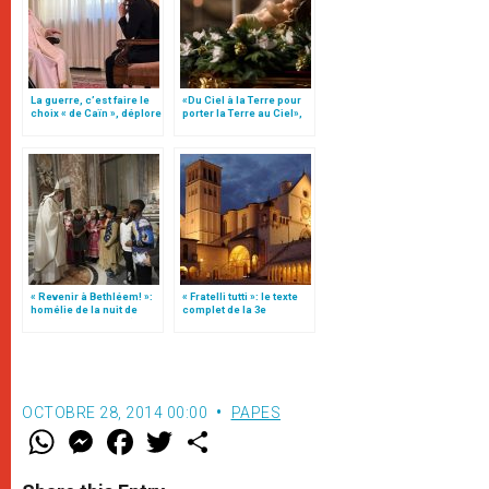
La guerre, c’est faire le
«Du Ciel à la Terre pour
choix « de Caïn », déplore
porter la Terre au Ciel»,
le pape François
par Mgr Francesco Follo
« Revenir à Bethléem! »:
« Fratelli tutti »: le texte
homélie de la nuit de
complet de la 3e
Noël (texte complet)
encyclique du pape
François
OCTOBRE 28, 2014 00:00
PAPES
W
M
F
T
S
h
e
a
w
h
a
s
c
i
a
t
s
e
t
r