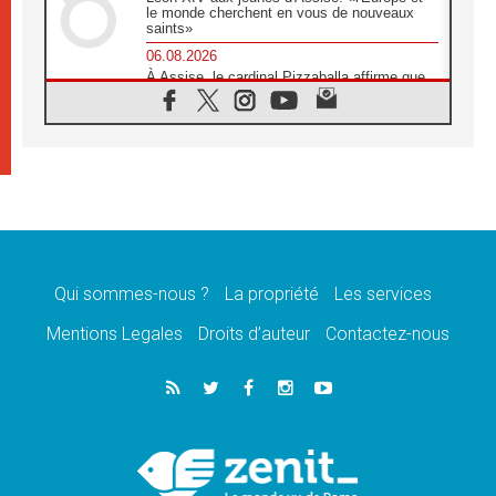
le monde cherchent en vous de nouveaux
saints»
06.08.2026
À Assise, le cardinal Pizzaballa affirme que
«les chrétiens veulent la paix»
06.08.2026
Au Mexique, le cardinal Parolin invite à être
aux côtés des marginalisées
06.08.2026
À Assise, le Pape invite les jeunes à
«construire la civilisation de l'amour»
05.08.2026
La visite du Pape en Argentine portera «un
message de paix et de dignité humaine»
Qui sommes-nous ?
La propriété
Les services
05.08.2026
Mentions Legales
Droits d’auteur
Contactez-nous
«La visite du Pape en Uruguay renforcera
l'espérance» affirme Mgr Tróccoli
05.08.2026
Le nonce en Ukraine: «Il est inquiétant
d'entendre ceux qui bénissent la guerre»
05.08.2026
Léon XIV au Pérou, une lueur d'espoir pour
un peuple en quête de paix