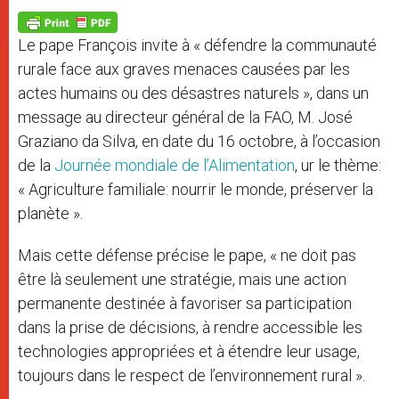
A
n
o
e
p
g
o
r
p
e
k
Le pape François invite à « défendre la communauté
r
rurale face aux graves menaces causées par les
actes humains ou des désastres naturels », dans un
message au directeur général de la FAO, M. José
Graziano da Silva, en date du 16 octobre, à l’occasion
de la
Journée mondiale de l’Alimentation
, ur le thème:
« Agriculture familiale: nourrir le monde, préserver la
planète ».
Mais cette défense précise le pape, « ne doit pas
être là seulement une stratégie, mais une action
permanente destinée à favoriser sa participation
dans la prise de décisions, à rendre accessible les
technologies appropriées et à étendre leur usage,
toujours dans le respect de l’environnement rural ».