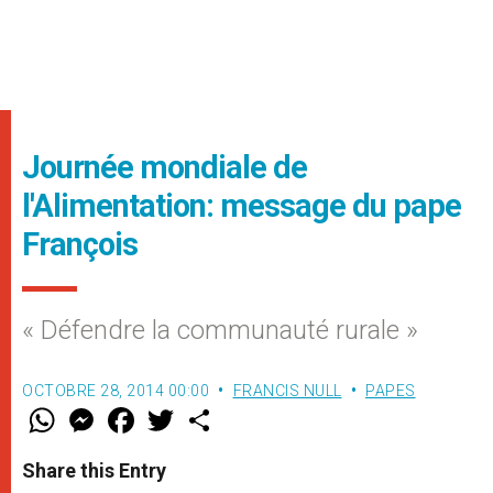
Journée mondiale de
l'Alimentation: message du pape
François
« Défendre la communauté rurale »
OCTOBRE 28, 2014 00:00
FRANCIS NULL
PAPES
W
M
F
T
S
h
e
a
w
h
a
s
c
i
a
t
s
e
t
r
Share this Entry
s
e
b
t
e