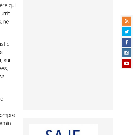
ière qui
urrit
s, ne
stie,
ne
, sur
ées,
sa
e
 rompre
hemin