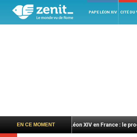
PAPE LÉON XIV
CITÉ DU
atoires
Léon XIV en France : le programme détail
EN CE MOMENT