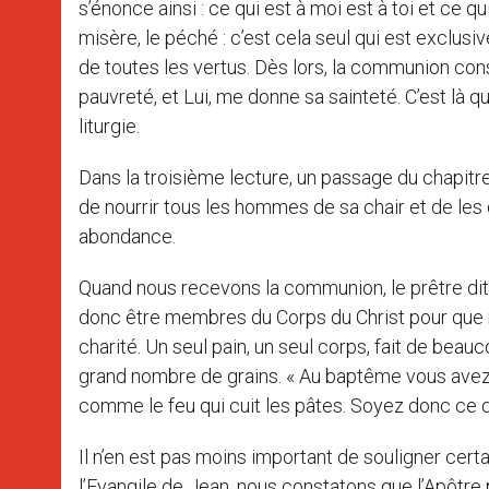
s’énonce ainsi : ce qui est à moi est à toi et ce qu
misère, le péché : c’est cela seul qui est exclusive
de toutes les vertus. Dès lors, la communion co
pauvreté, et Lui, me donne sa sainteté. C’est là q
liturgie.
Dans la troisième lecture, un passage du chapitr
de nourrir tous les hommes de sa chair et de les dé
abondance.
Quand nous recevons la communion, le prêtre dit 
donc être membres du Corps du Christ pour que no
charité. Un seul pain, un seul corps, fait de beauco
grand nombre de grains. « Au baptême vous avez 
comme le feu qui cuit les pâtes. Soyez donc ce 
Il n’en est pas moins important de souligner certa
l’Evangile de Jean, nous constatons que l’Apôtre p