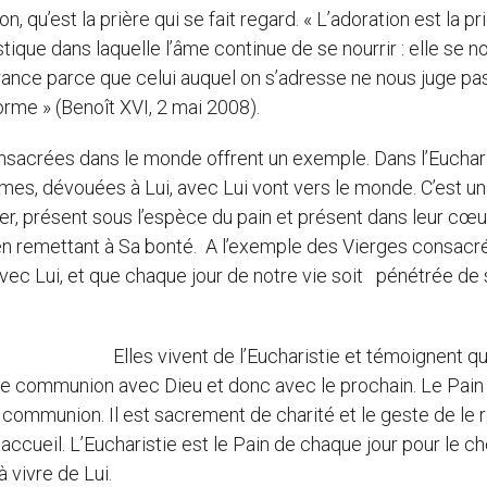
, qu’est la prière qui se fait regard. « L’adoration est la pr
que dans laquelle l’âme continue de se nourrir : elle se no
pérance parce que celui auquel on s’adresse ne nous juge pa
orme » (Benoît XVI, 2 mai 2008).
nsacrées dans le monde offrent un exemple. Dans l’Euchari
mmes, dévouées à Lui, avec Lui vont vers le monde. C’est u
er, présent sous l’espèce du pain et présent dans leur cœur
’en remettant à Sa bonté. A l’exemple des Vierges consacr
vec Lui, et que chaque jour de notre vie soit pénétrée de 
haristie et témoignent qu
ie communion avec Dieu et donc avec le prochain. Le Pain
e communion. Il est sacrement de charité et le geste de le
d’accueil. L’Eucharistie est le Pain de chaque jour pour le c
 vivre de Lui.