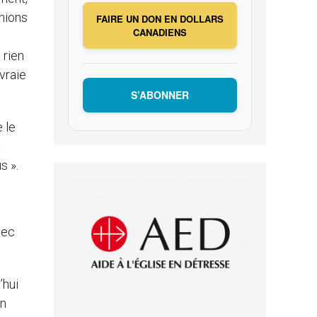
inions
FAIRE UN DON EN DOLLARS
CANADIENS
 rien
 vraie
S’ABONNER
 le
«
s ».
vec
’hui
un