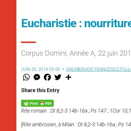
Eucharistie : nourritu
Corpus Domini, Année A, 22 juin 20
JUIN 20, 2014 00:00
ARCHBISHOP FRANCESCO FOLL
W
M
F
T
S
h
e
a
w
h
a
s
c
i
a
t
s
e
t
r
Share this Entry
s
e
b
t
e
A
n
o
e
p
g
o
r
p
e
k
Rite romain : Dt 8,2-3.14b-16a ; Ps 147 ; 1Cor 10,1
r
[Rite ambrosien, à Milan : Dt 8,2-3.14b-16a ; Ps 14