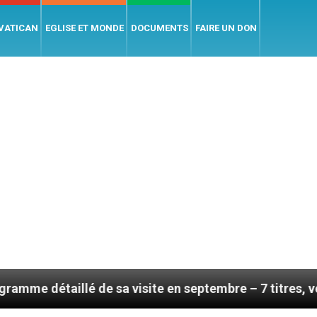
 VATICAN
EGLISE ET MONDE
DOCUMENTS
FAIRE UN DON
lé de sa visite en septembre – 7 titres, vendredi 7 ao