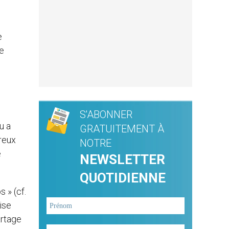
e
Je
S'ABONNER
u a
GRATUITEMENT À
breux
NOTRE
e
NEWSLETTER
QUOTIDIENNE
 » (cf.
ise
artage