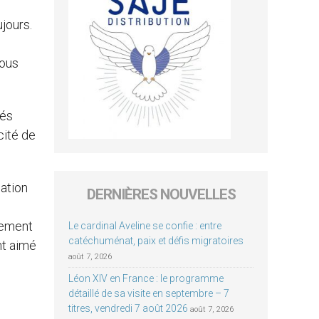
jours.
nous
sés
cité de
mation
DERNIÈRES NOUVELLES
crement
Le cardinal Aveline se confie : entre
catéchuménat, paix et défis migratoires
nt aimé
août 7, 2026
Léon XIV en France : le programme
détaillé de sa visite en septembre – 7
titres, vendredi 7 août 2026
août 7, 2026