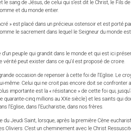
 le sang de Jésus, de celui qui s’est dit le Christ, le Fils d
’homme et du monde entier.
cré » est placé dans un précieux ostensoir et est porté pa
é comme le sacrement dans lequel le Seigneur du monde est
e d’un peuple qui grandit dans le monde et qui est ici prése
de vérité peut exister dans ce qu’il est proposé de croire.
 grande occasion de repenser à cette foi de l’Eglise. Le cro
 lui-même. Celui qui ne croit pas encore doit se confronter 
plus importante est la « résistance » de cette foi qui, jusqu
ue quarante-cinq millions au XXe siècle) et les saints qui d
s l’Eglise, dans l’Eucharistie, dans nos frères.
le du Jeudi Saint, lorsque, après la première Cène eucharis
s Oliviers. C’est un cheminement avec le Christ Ressuscit