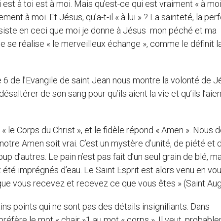
i est à toi est à moi. Mais qu’est-ce qui est vraiment « à moi
ment à moi. Et Jésus, qu’a-t-il « à lui » ? La sainteté, la per
nsiste en ceci que moi je donne à Jésus mon péché et ma
ue se réalise « le merveilleux échange », comme le définit l
e 6 de l’Evangile de saint Jean nous montre la volonté de 
saltérer de son sang pour qu’ils aient la vie et qu’ils l’aie
« le Corps du Christ », et le fidèle répond « Amen ». Nous 
tre Amen soit vrai. C’est un mystère d’unité, de piété et 
up d’autres. Le pain n’est pas fait d’un seul grain de blé, ma
été imprégnés d’eau. Le Saint Esprit est alors venu en vo
que vous recevez et recevez ce que vous êtes » (Saint Aug
ins points qui ne sont pas des détails insignifiants. Dans
réfère le mot « chair »1 au mot « corps ». Il veut, probabl