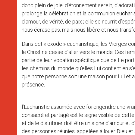
donc plein de joie, d’étonnement serein, d’adoration
prolonge la célébration et la communion eucharisti
d’amour, de vérité, de paix ; elle se nourrit d’es
nous écrase pas, mais nous libère et nous transf
Dans cet « exode » eucharistique, les Vierges co
le Christ ne cesse d’aller vers le monde. Ces fe
partie de leur vocation spécifique que de Le port
les chemins du monde qu’elles Lui confient en s
que notre personne soit une maison pour Lui et a
présence.
Elles vivent de l’Euc
l’Eucharistie assumée avec foi engendre une vra
consacré et partagé est le signe visible de cett
et de le distribuer doit être un signe d’amour et 
des personnes réunies, appelées à louer Dieu et à