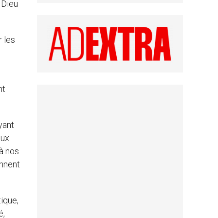
e Dieu
r les
nt
yant
aux
’à nos
onnent
tique,
é,