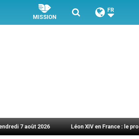
FR
MISSION
ût 2026
Léon XIV en France : le programme détai