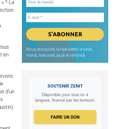
 » ? La
fection
a
Jésus
Nous envoyons la newsletter le lundi,
nt en
mardi, mercredi, jeudi et vendredi
devons
de
SOUTENIR ZENIT
is d’un
Disponible pour tous en 4
us
langues, financé par les lecteurs.
ustin).
FAIRE UN DON
ement,