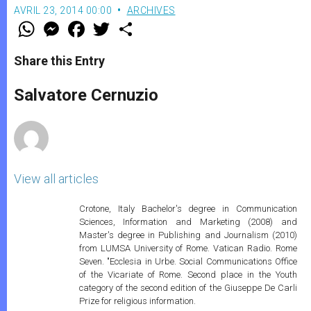
AVRIL 23, 2014 00:00
ARCHIVES
W
M
F
T
S
h
e
a
w
h
a
s
c
i
a
t
s
e
t
r
Share this Entry
s
e
b
t
e
A
n
o
e
p
g
o
r
Salvatore Cernuzio
p
e
k
r
View all articles
Crotone, Italy Bachelor's degree in Communication
Sciences, Information and Marketing (2008) and
Master's degree in Publishing and Journalism (2010)
from LUMSA University of Rome. Vatican Radio. Rome
Seven. "Ecclesia in Urbe. Social Communications Office
of the Vicariate of Rome. Second place in the Youth
category of the second edition of the Giuseppe De Carli
Prize for religious information.