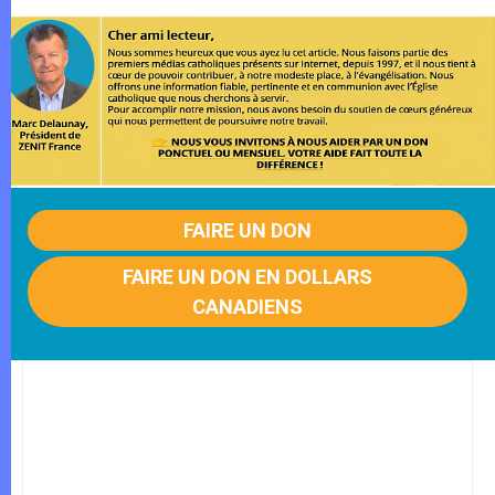
FAIRE UN DON
FAIRE UN DON EN DOLLARS
CANADIENS