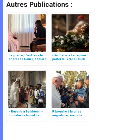
Autres Publications :
La guerre, c’est faire le
«Du Ciel à la Terre pour
choix « de Caïn », déplore
porter la Terre au Ciel»,
le pape François
par Mgr Francesco Follo
« Revenir à Bethléem! »:
Répondre à la crise
homélie de la nuit de
migratoire, avec « le
Noël (texte complet)
style de l’humanité »!
(texte complet)