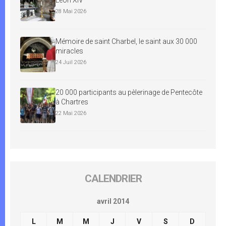
28 Mai 2026
Mémoire de saint Charbel, le saint aux 30 000
miracles
24 Juil 2026
20 000 participants au pèlerinage de Pentecôte
à Chartres
22 Mai 2026
CALENDRIER
avril 2014
L
M
M
J
V
S
D