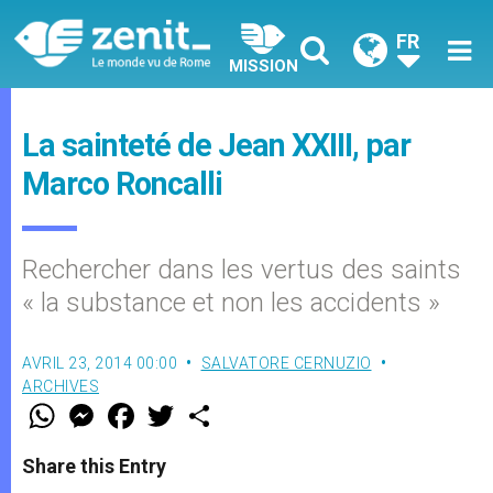
FR
MISSION
La sainteté de Jean XXIII, par
Marco Roncalli
Rechercher dans les vertus des saints
« la substance et non les accidents »
AVRIL 23, 2014 00:00
SALVATORE CERNUZIO
ARCHIVES
W
M
F
T
S
h
e
a
w
h
a
s
c
i
a
t
s
e
t
r
Share this Entry
s
e
b
t
e