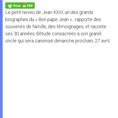
A
n
o
e
p
g
o
r
p
e
k
Le petit-neveu de Jean XXIII, un des grands
r
biographes du « Bon pape Jean » , rapporte des
souvenirs de famille, des témoignages, et raconte
ses 30 années d’étude consacrées à son grand-
oncle qui sera canonisé dimanche prochain, 27 avril.