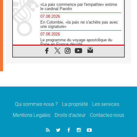
«La paix commence par l'empathie» estime
le cardinal Parolin
07.08.2026
En Colombie, «la paix ne s'achète pas avec
une signature»
07.08.2026
Le programme du voyage apostolique du
Pape en France dévoilé
07.08.2026
1ère Conférence continentale sur l'éducation
catholique en Afrique
07.08.2026
Un logo symbolique pour la venue du Pape
en France
07.08.2026
Cardinal Rossi: «La venue du Pape Léon en
Argentine est un hommage à François»
Qui sommes-nous ?
La propriété
Les services
07.08.2026
Hiroshima et Nagasaki, 81 ans après,
Mentions Legales
Droits d’auteur
Contactez-nous
lancement des «dix jours de prière pour la
paix»
06.08.2026
Préparatifs des JMJ 2027 à Séoul: «c'est