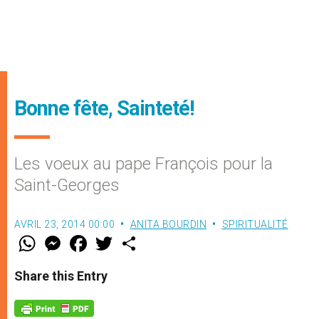
Bonne fête, Sainteté!
Les voeux au pape François pour la
Saint-Georges
AVRIL 23, 2014 00:00
ANITA BOURDIN
SPIRITUALITÉ
W
M
F
T
S
h
e
a
w
h
a
s
c
i
a
t
s
e
t
r
Share this Entry
s
e
b
t
e
A
n
o
e
p
g
o
r
p
e
k