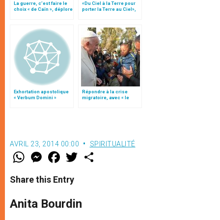
La guerre, c’est faire le
«Du Ciel à la Terre pour
choix « de Caïn », déplore
porter la Terre au Ciel»,
le pape François
par Mgr Francesco Follo
Exhortation apostolique
Répondre à la crise
« Verbum Domini »
migratoire, avec « le
style de l’humanité »!
(texte complet)
AVRIL 23, 2014 00:00
SPIRITUALITÉ
W
M
F
T
S
h
e
a
w
h
a
s
c
i
a
t
s
e
t
r
Share this Entry
s
e
b
t
e
A
n
o
e
p
g
o
r
Anita Bourdin
p
e
k
r