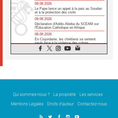
09.08.2026
Le Pape lance un appel à la paix au Soudan
et à la protection des civils
09.08.2026
Déclaration d'Addis-Abeba du SCEAM sur
l'Éducation Catholique en Afrique
08.08.2026
En Cisjordanie, les chrétiens se sentent
seuls face à la violence des colons
08.08.2026
Léon XIV au sanctuaire de Notre Dame du
Bon Conseil à Genazzano en septembre
08.08.2026
Léon XIV: Sainte Agathe aide à contempler
la victoire de l'amour sur la mort
08.08.2026
«Relancer l'empathie», le projet Triennal d'art
des Universités catholiques
Qui sommes-nous ?
La propriété
Les services
08.08.2026
Signis 2026, donner la parole aux religieuses
Mentions Legales
Droits d’auteur
Contactez-nous
catholiques
08.08.2026
Au Bangladesh, l'Église accompagne les