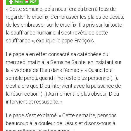
p
g
o
r
p
e
k
« Cette semaine, cela nous fera du bien à tous de
r
regarder le crucifix, d’embrasser les plaies de Jésus,
de les embrasser sur le crucifix. Il a pris sur lui toute
la souffrance humaine, il s’est revêtu de cette
souffrance », explique le pape François.
Le pape a en effet consacré sa catéchèse du
mercredi matin à la Semaine Sainte, en insistant sur
la « victoire de Dieu dans l’échec »: « Quand tout
semble perdu, quand il ne reste plus personne (…),
c’est alors que Dieu intervient avec la puissance de
la résurrection. (…) Au moment le plus obscur, Dieu
intervient et ressuscite. »
Le pape s’est exclamé: « Cette semaine, pensons
beaucoup à la douleur de Jésus et disons-nous à