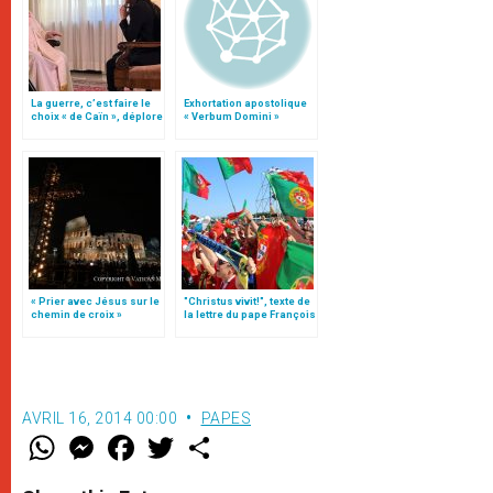
La guerre, c’est faire le
Exhortation apostolique
choix « de Caïn », déplore
« Verbum Domini »
le pape François
« Prier avec Jésus sur le
"Christus vivit!", texte de
chemin de croix »
la lettre du pape François
aux jeunes du monde
AVRIL 16, 2014 00:00
PAPES
W
M
F
T
S
h
e
a
w
h
a
s
c
i
a
t
s
e
t
r