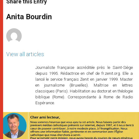
Share this Entry
s
e
b
t
e
A
n
o
e
p
g
o
r
Anita Bourdin
p
e
k
r
View all articles
Journaliste française accréditée près le Saint-Siège
depuis 1995. Rédactrice en chef de fr.zenit.org. Elle a
lancé le service français Zenit en janvier 1999. Master
en journalisme (Bruxelles). Maîtrise en lettres
classiques (Paris). Habilitation au doctorat en théologie
biblique (Rome). Correspondante à Rome de Radio
Espérance.