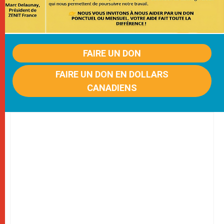
FAIRE UN DON
FAIRE UN DON EN DOLLARS
CANADIENS