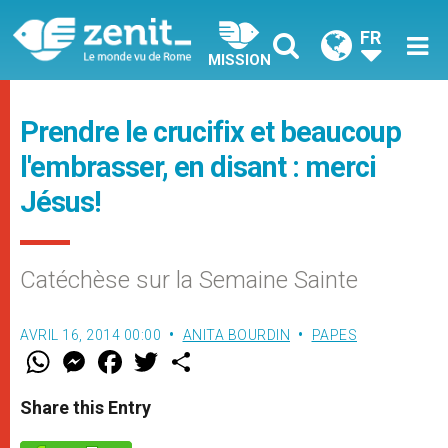
FR
MISSION
Prendre le crucifix et beaucoup
l'embrasser, en disant : merci
Jésus!
Catéchèse sur la Semaine Sainte
AVRIL 16, 2014 00:00
ANITA BOURDIN
PAPES
W
M
F
T
S
h
e
a
w
h
a
s
c
i
a
t
s
e
t
r
Share this Entry
s
e
b
t
e
A
n
o
e