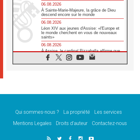
06.08.2026
À Sainte-Marie-Majeure, la grâce de Dieu
descend encore sur le monde
06.08.2026
Léon XIV aux jeunes d'Assise: «l'Europe et
le monde cherchent en vous de nouveaux
saints»
06.08.2026
À Assise, le cardinal Pizzaballa affirme que
«les chrétiens veulent la paix»
06.08.2026
Au Mexique, le cardinal Parolin invite à être
aux côtés des marginalisées
06.08.2026
À Assise, le Pape invite les jeunes à
«construire la civilisation de l'amour»
05.08.2026
La visite du Pape en Argentine portera «un
message de paix et de dignité humaine»
Qui sommes-nous ?
La propriété
Les services
05.08.2026
Mentions Legales
Droits d’auteur
Contactez-nous
«La visite du Pape en Uruguay renforcera
l'espérance» affirme Mgr Tróccoli
05.08.2026