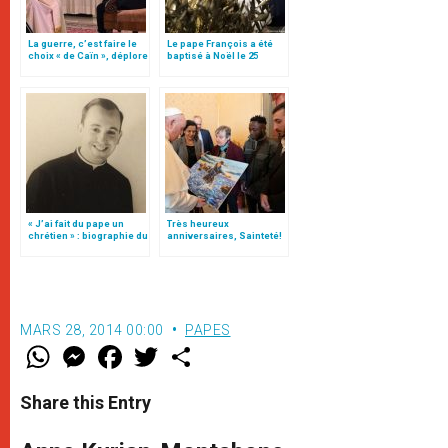
La guerre, c’est faire le
Le pape François a été
choix « de Caïn », déplore
baptisé à Noël le 25
le pape François
décembre 1936 par le p.
Pozzoli
« J’ai fait du pape un
Très heureux
chrétien » : biographie du
anniversaires, Sainteté!
p. Pozzoli, sdb, maître
spirituel de Bergoglio
MARS 28, 2014 00:00
PAPES
W
M
F
T
S
h
e
a
w
h
a
s
c
i
a
t
s
e
t
r
Share this Entry
s
e
b
t
e
A
n
o
e
p
g
o
r