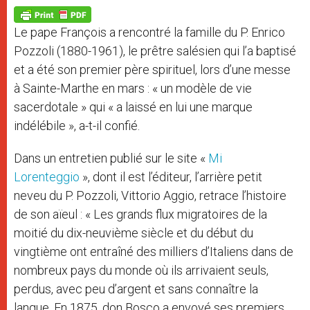
A
n
o
e
p
g
o
r
p
e
k
Le pape François a rencontré la famille du P. Enrico
r
Pozzoli (1880-1961), le prêtre salésien qui l’a baptisé
et a été son premier père spirituel, lors d’une messe
à Sainte-Marthe en mars : « un modèle de vie
sacerdotale » qui « a laissé en lui une marque
indélébile », a-t-il confié.
Dans un entretien publié sur le site «
Mi
Lorenteggio
», dont il est l’éditeur, l’arrière petit
neveu du P. Pozzoli, Vittorio Aggio, retrace l’histoire
de son aïeul : « Les grands flux migratoires de la
moitié du dix-neuvième siècle et du début du
vingtième ont entraîné des milliers d’Italiens dans de
nombreux pays du monde où ils arrivaient seuls,
perdus, avec peu d’argent et sans connaître la
langue. En 1875, don Bosco a envoyé ses premiers