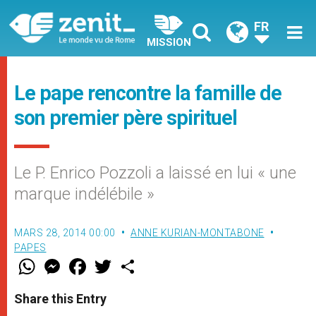
FR
MISSION
Le pape rencontre la famille de
son premier père spirituel
Le P. Enrico Pozzoli a laissé en lui « une
marque indélébile »
MARS 28, 2014 00:00
ANNE KURIAN-MONTABONE
PAPES
W
M
F
T
S
h
e
a
w
h
a
s
c
i
a
t
s
e
t
r
Share this Entry
s
e
b
t
e