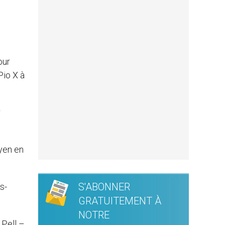
our
Pio X à
r
oyen en
S'ABONNER
s-
GRATUITEMENT À
NOTRE
 Pell –