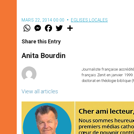
ecclésiastiques
MARS 22, 2014 00:00
EGLISES LOCALES
W
M
F
T
S
h
e
a
w
h
a
s
c
i
a
t
s
e
t
r
Share this Entry
s
e
b
t
e
A
n
o
e
p
g
o
r
Anita Bourdin
p
e
k
r
Journaliste française accréditée
français Zenit en janvier 1999.
doctorat en théologie bibliqu
View all articles