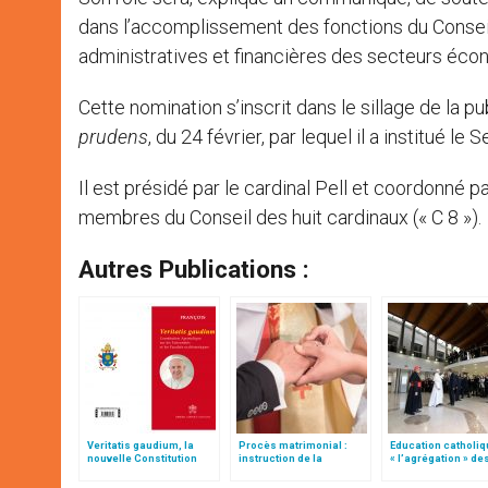
dans l’accomplissement des fonctions du Conseil 
administratives et financières des secteurs éco
Cette nomination s’inscrit dans le sillage de la 
prudens
, du 24 février, par lequel il a institué le
Il est présidé par le cardinal Pell et coordonné p
membres du Conseil des huit cardinaux (« C 8 »).
Autres Publications :
Veritatis gaudium, la
Procès matrimonial :
Education catholiq
nouvelle Constitution
instruction de la
« l’agrégation » de
pour les études
Congrégation pour
instituts de théolog
ecclésiastiques
l'éducation catholique
des Facultés