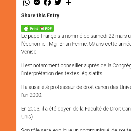
h
e
a
w
h
a
s
c
i
a
t
s
e
t
r
Share this Entry
s
e
b
t
e
A
n
o
e
p
g
o
r
p
e
k
Le pape François a nommé ce samedi 22 mars un
r
l’économie : Mgr Brian Ferme, 59 ans cette année
Venise.
Il est notamment conseiller auprès de la Congrégat
l’interprétation des textes législatifs.
Il a aussi été professeur de droit canon des Unive
l’an 2000.
En 2003, il a été doyen de la Faculté de Droit Ca
Unis).
Son rôle sera, explique un communiqué, de souteni