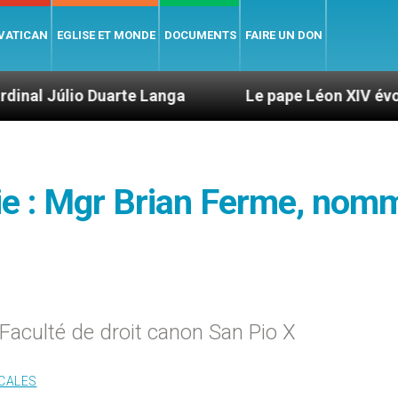
 VATICAN
EGLISE ET MONDE
DOCUMENTS
FAIRE UN DON
arte Langa
Le pape Léon XIV évoque un voyage 
ie : Mgr Brian Ferme, nom
 Faculté de droit canon San Pio X
OCALES