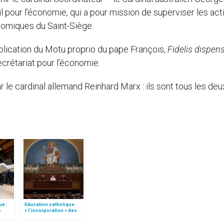
pour l’économie, qui a pour mission de superviser les act
nomiques du Saint-Siège.
publication du Motu proprio du pape François,
Fidelis dispens
 Secrétariat pour l’économie.
ar le cardinal allemand Reinhard Marx : ils sont tous les deu
ue :
Education catholique :
s
« l’incorporation » des
ie à
instituts de théologie à
des Facultés