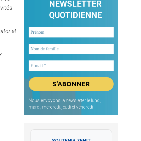
NEWSLETTER
ivités
QUOTIDIENNE
ator et
x
Nous envoyons la newsletter le lundi,
mardi, mercredi, jeudi et vendredi
SOUTENIR ZENIT