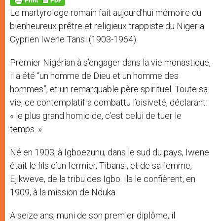
p
e
k
Le martyrologe romain fait aujourd’hui mémoire du
r
bienheureux prêtre et religieux trappiste du Nigeria
Cyprien Iwene Tansi (1903-1964).
Premier Nigérian à s’engager dans la vie monastique,
il a été “un homme de Dieu et un homme des
hommes”, et un remarquable père spirituel. Toute sa
vie, ce contemplatif a combattu l’oisiveté, déclarant:
« le plus grand homicide, c’est celui de tuer le
temps. »
Né en 1903, à Igboezunu, dans le sud du pays, Iwene
était le fils d’un fermier, Tibansi, et de sa femme,
Ejikweve, de la tribu des Igbo. Ils le confièrent, en
1909, à la mission de Nduka.
A seize ans, muni de son premier diplôme, il