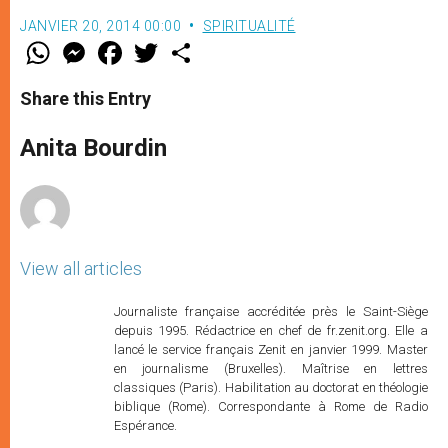
JANVIER 20, 2014 00:00
SPIRITUALITÉ
W
M
F
T
S
h
e
a
w
h
a
s
c
i
a
t
s
e
t
r
Share this Entry
s
e
b
t
e
A
n
o
e
p
g
o
r
Anita Bourdin
p
e
k
r
View all articles
Journaliste française accréditée près le Saint-Siège
depuis 1995. Rédactrice en chef de fr.zenit.org. Elle a
lancé le service français Zenit en janvier 1999. Master
en journalisme (Bruxelles). Maîtrise en lettres
classiques (Paris). Habilitation au doctorat en théologie
biblique (Rome). Correspondante à Rome de Radio
Espérance.