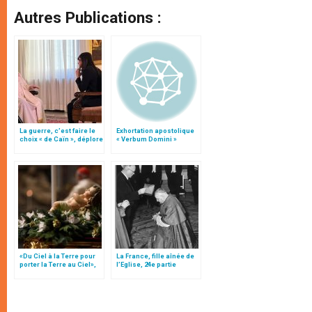
Autres Publications :
La guerre, c’est faire le
Exhortation apostolique
choix « de Caïn », déplore
« Verbum Domini »
le pape François
«Du Ciel à la Terre pour
La France, fille aînée de
porter la Terre au Ciel»,
l’Eglise, 24e partie
par Mgr Francesco Follo