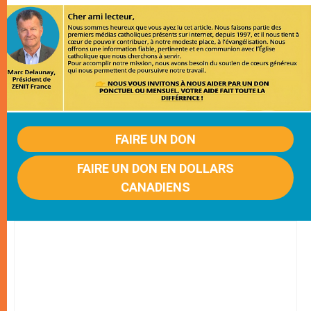
FAIRE UN DON
FAIRE UN DON EN DOLLARS
CANADIENS