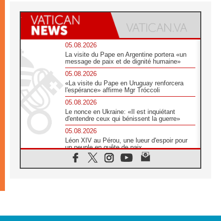
05.08.2026
La visite du Pape en Argentine portera «un
message de paix et de dignité humaine»
05.08.2026
«La visite du Pape en Uruguay renforcera
l'espérance» affirme Mgr Tróccoli
05.08.2026
Le nonce en Ukraine: «Il est inquiétant
d'entendre ceux qui bénissent la guerre»
05.08.2026
Léon XIV au Pérou, une lueur d'espoir pour
un peuple en quête de paix
05.08.2026
SCEAM: L'Église en Afrique vers
l'Assemblée ecclésiale de 2028 depuis
Addis-Abeba
05.08.2026
Le Pape exprime ses condoléances suite au
décès du cardinal Júlio Langa