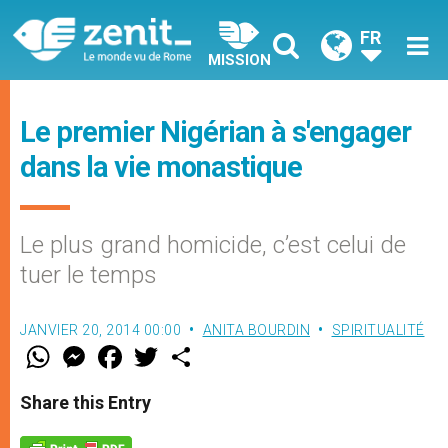
FR
MISSION
Le premier Nigérian à s'engager
dans la vie monastique
Le plus grand homicide, c’est celui de
tuer le temps
JANVIER 20, 2014 00:00
ANITA BOURDIN
SPIRITUALITÉ
W
M
F
T
S
h
e
a
w
h
a
s
c
i
a
t
s
e
t
r
Share this Entry
s
e
b
t
e
A
n
o
e
p
g
o
r