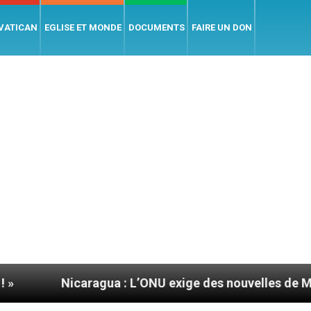
 VATICAN
EGLISE ET MONDE
DOCUMENTS
FAIRE UN DON
caragua : L’ONU exige des nouvelles de Mgr Mata