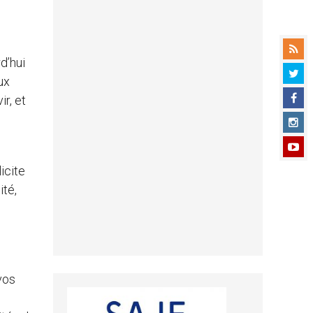
d’hui
ux
r, et
icite
ité,
vos