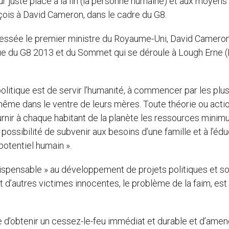
 juste place à la fin (la personne humaine) et aux moyens
nçois à David Cameron, dans le cadre du G8.
dressée le premier ministre du Royaume-Uni, David Cameron
que du G8 2013 et du Sommet qui se déroule à Lough Erne (
 politique est de servir l’humanité, à commencer par les plu
, même dans le ventre de leurs mères. Toute théorie ou acti
rnir à chaque habitant de la planète les ressources mini
la possibilité de subvenir aux besoins d’une famille et à l’éd
potentiel humain ».
dispensable » au développement de projets politiques et s
’autres victimes innocentes, le problème de la faim, est 
 d’obtenir un cessez-le-feu immédiat et durable et d’amen