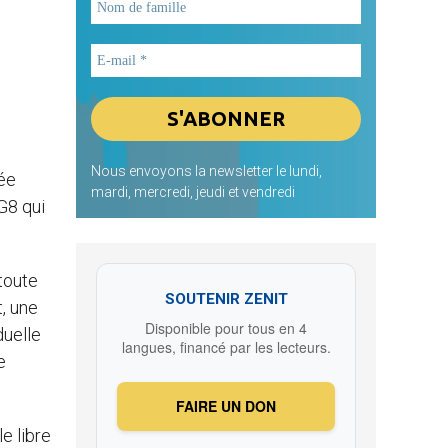
Nous envoyons la newsletter le lundi,
née
mardi, mercredi, jeudi et vendredi
G8 qui
 toute
SOUTENIR ZENIT
t, une
Disponible pour tous en 4
duelle
langues, financé par les lecteurs.
e
FAIRE UN DON
e libre