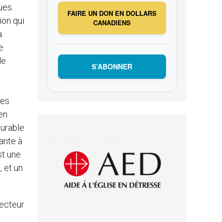
ues.
FAIRE UN DON EN DOLLARS
ion qui
CANADIENS
a
e
de
S’ABONNER
les
en
durable
yante à
st une
 et un
recteur