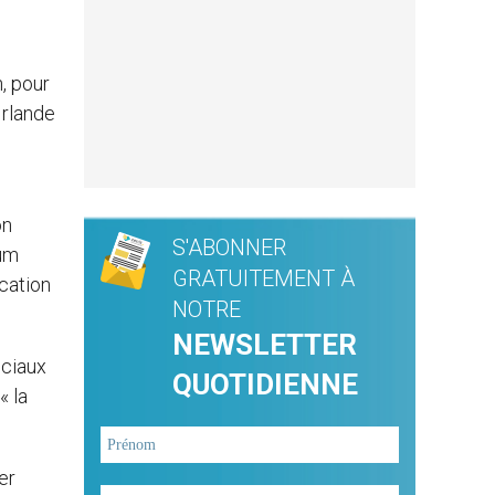
, pour
Irlande
s
on
S'ABONNER
mum
GRATUITEMENT À
ucation
NOTRE
NEWSLETTER
ociaux
QUOTIDIENNE
« la
er