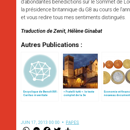
d’abondantes bénédictions sur le Sommet de Lough
la présidence britannique du G8 au cours de l’a
et vous redire tous mes sentiments distingués.
Traduction de Zenit, Hélène Ginabat
Autres Publications :
Encyclique de Benoît XVI :
« Fratelli tutti »: le texte
Economie et finance
Caritas in veritate
complet de la 3e
nouveau document
encyclique du pape
Saint-Siège
François
JUIN 17, 2013 00:00
PAPES
W
M
F
T
S