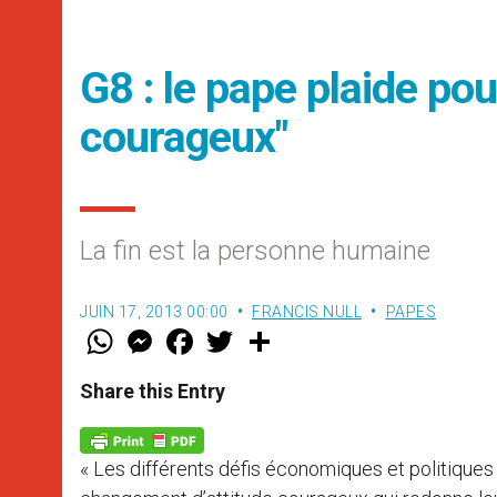
G8 : le pape plaide po
courageux"
La fin est la personne humaine
JUIN 17, 2013 00:00
FRANCIS NULL
PAPES
W
M
F
T
S
h
e
a
w
h
a
s
c
i
a
t
s
e
t
r
Share this Entry
s
e
b
t
e
A
n
o
e
p
g
o
r
p
e
k
« Les différents défis économiques et politiques
r