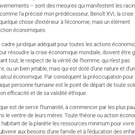
ouvernements – sont des mesures qui manifestent les raci
 comme l’a précisé mon prédécesseur, Benoît XVI, la crise
 quelque chose d’extérieur à l’économie, mais un élément
’action économiques.
n cadre juridique adéquat pour toutes les actions économi
 pour résoudre la crise économique mondiale, doivent être 
avant tout, le respect de la vérité de l’homme, qui n’est pas
ou un bien jetable, mais qui est doté d’une nature et d’u
 calcul économique. Par conséquent la préoccupation pour 
haque personne humaine est le point de départ de toute sol
n efficacité et de sa validité éthique.
litique est de servir l’humanité, à commencer par les plus pa
dans le ventre de leurs mères. Toute théorie ou action écon
e habitant de la planète les ressources minimum pour vivre
e subvenir aux besoins d’une famille et à l’éducation des enfa