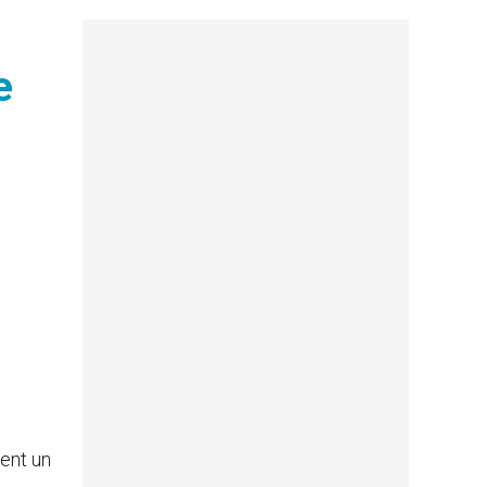
e
gent un