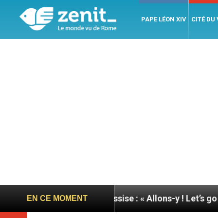
PAPE LÉON XIV
CITÉ DU
née du pape à Assise : « Allons-y ! Let’s go ! »
Ni
EN CE MOMENT