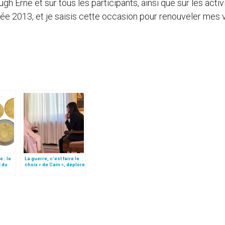
 Erne et sur tous les participants, ainsi que sur les activ
nnée 2013, et je saisis cette occasion pour renouveler mes
 : le
La guerre, c’est faire le
 du
choix « de Caïn », déplore
le pape François