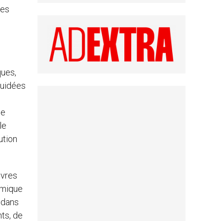
nes
ques,
guidées
ne
le
ution
uvres
omique
 dans
nts, de