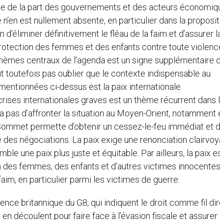
rence de la part des gouvernements et des acteurs économiq
’en est nullement absente, en particulier dans la proposit
 d’éliminer définitivement le fléau de la faim et d’assurer l
 protection des femmes et des enfants contre toute violenc
s thèmes centraux de l’agenda est un signe supplémentaire 
aut toutefois pas oublier que le contexte indispensable au
entionnées ci-dessus est la paix internationale.
rises internationales graves est un thème récurrent dans 
a pas d’affronter la situation au Moyen-Orient, notamment 
 Sommet permette d’obtenir un cessez-le-feu immédiat et 
le des négociations. La paix exige une renonciation clairvo
ble une paix plus juste et équitable. Par ailleurs, la paix e
on des femmes, des enfants et d’autres victimes innocentes,
aim, en particulier parmi les victimes de guerre.
idence britannique du G8, qui indiquent le droit comme fil di
en découlent pour faire face à l’évasion fiscale et assurer