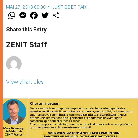
MAI 27, 2013 00:00
JUSTICE ET PAIX
W
M
F
T
S
h
e
a
w
h
a
s
c
i
a
t
s
e
t
r
Share this Entry
s
e
b
t
e
A
n
o
e
p
g
o
r
ZENIT Staff
p
e
k
r
View all articles