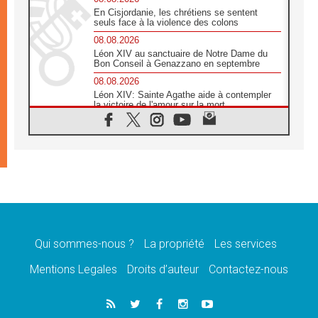
En Cisjordanie, les chrétiens se sentent
seuls face à la violence des colons
08.08.2026
Léon XIV au sanctuaire de Notre Dame du
Bon Conseil à Genazzano en septembre
08.08.2026
Léon XIV: Sainte Agathe aide à contempler
la victoire de l'amour sur la mort
08.08.2026
«Relancer l'empathie», le projet Triennal d'art
des Universités catholiques
08.08.2026
Signis 2026, donner la parole aux religieuses
catholiques
08.08.2026
Au Bangladesh, l'Église accompagne les
Dalits sur le chemin de la dignité
Qui sommes-nous ?
La propriété
Les services
07.08.2026
Philippines: le vicariat apostolique de
Mentions Legales
Droits d’auteur
Contactez-nous
Calapan devient un diocèse
07.08.2026
Congo-Brazzaville: le 15 août, entre solennité
de l'Assomption et mémoire nationale