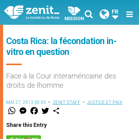
FR
MISSION
Costa Rica: la fécondation in-
vitro en question
Face à la Cour interaméricaine des
droits de lhomme
MAI 27, 2013 00:00
ZENIT STAFF
JUSTICE ET PAIX
W
M
F
T
S
h
e
a
w
h
a
s
c
i
a
t
s
e
t
r
Share this Entry
s
e
b
t
e
A
n
o
e
p
g
o
r