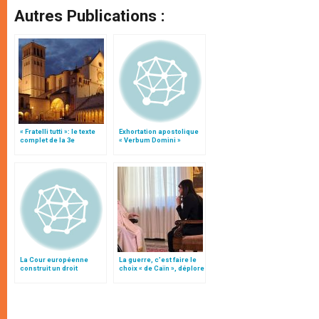
Autres Publications :
« Fratelli tutti »: le texte
Exhortation apostolique
complet de la 3e
« Verbum Domini »
encyclique du pape
François
La Cour européenne
La guerre, c’est faire le
construit un droit
choix « de Caïn », déplore
individuel au suicide
le pape François
assisté