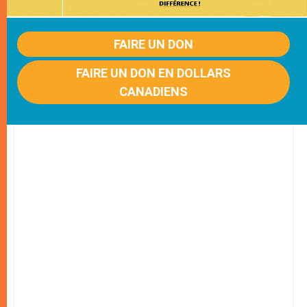
FAIRE UN DON
FAIRE UN DON EN DOLLARS
CANADIENS