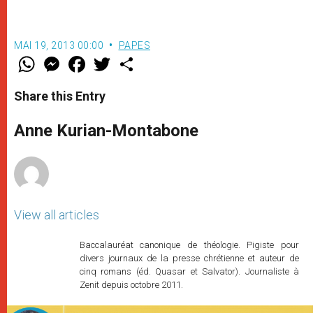
MAI 19, 2013 00:00
PAPES
W
M
F
T
S
h
e
a
w
h
a
s
c
i
a
t
s
e
t
r
Share this Entry
s
e
b
t
e
A
n
o
e
p
g
o
r
Anne Kurian-Montabone
p
e
k
r
View all articles
Baccalauréat canonique de théologie. Pigiste pour
divers journaux de la presse chrétienne et auteur de
cinq romans (éd. Quasar et Salvator). Journaliste à
Zenit depuis octobre 2011.