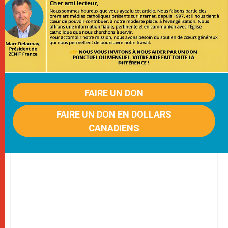
FAIRE UN DON
FAIRE UN DON EN DOLLARS
CANADIENS