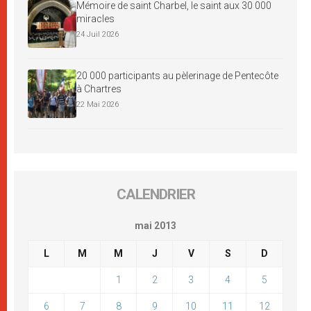
Mémoire de saint Charbel, le saint aux 30 000
miracles
24 Juil 2026
20 000 participants au pèlerinage de Pentecôte
à Chartres
22 Mai 2026
CALENDRIER
mai 2013
L
M
M
J
V
S
D
1
2
3
4
5
6
7
8
9
10
11
12