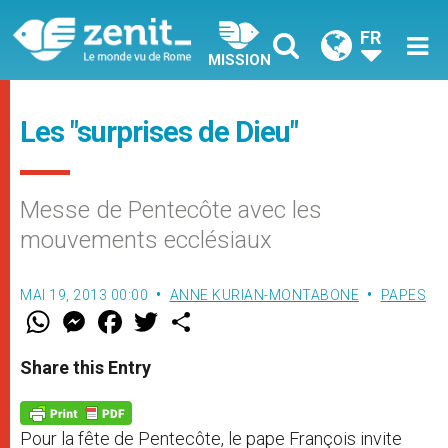
FR
MISSION
Les "surprises de Dieu"
Messe de Pentecôte avec les
mouvements ecclésiaux
MAI 19, 2013 00:00
ANNE KURIAN-MONTABONE
PAPES
W
M
F
T
S
h
e
a
w
h
a
s
c
i
a
t
s
e
t
r
Share this Entry
s
e
b
t
e
A
n
o
e
p
g
o
r
p
e
k
Pour la fête de Pentecôte, le pape François invite
r