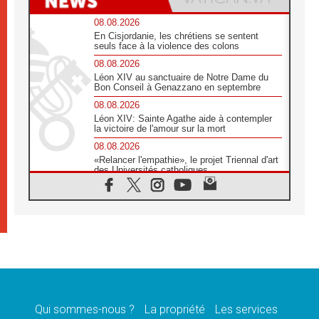
08.08.2026
En Cisjordanie, les chrétiens se sentent
seuls face à la violence des colons
08.08.2026
Léon XIV au sanctuaire de Notre Dame du
Bon Conseil à Genazzano en septembre
08.08.2026
Léon XIV: Sainte Agathe aide à contempler
la victoire de l'amour sur la mort
08.08.2026
«Relancer l'empathie», le projet Triennal d'art
des Universités catholiques
08.08.2026
Signis 2026, donner la parole aux religieuses
catholiques
08.08.2026
Au Bangladesh, l'Église accompagne les
Dalits sur le chemin de la dignité
07.08.2026
Philippines: le vicariat apostolique de
Calapan devient un diocèse
Qui sommes-nous ?
La propriété
Les services
07.08.2026