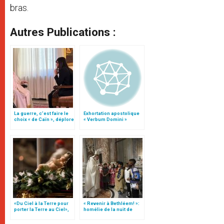
bras.
Autres Publications :
La guerre, c’est faire le
Exhortation apostolique
choix « de Caïn », déplore
« Verbum Domini »
le pape François
«Du Ciel à la Terre pour
« Revenir à Bethléem! »:
porter la Terre au Ciel»,
homélie de la nuit de
par Mgr Francesco Follo
Noël (texte complet)