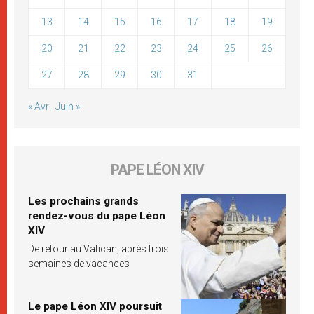
13
14
15
16
17
18
19
20
21
22
23
24
25
26
27
28
29
30
31
« Avr
Juin »
PAPE LÉON XIV
Les prochains grands
rendez-vous du pape Léon
XIV
De retour au Vatican, après trois
semaines de vacances
Le pape Léon XIV poursuit