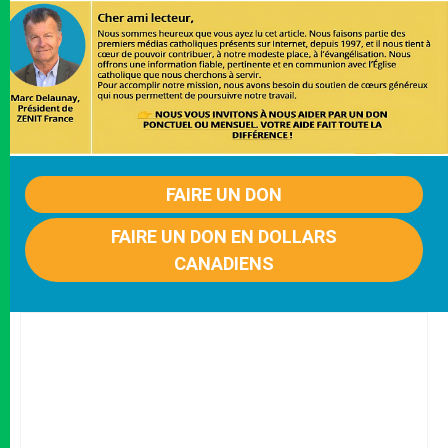
FAIRE UN DON
FAIRE UN DON EN DOLLARS
CANADIENS