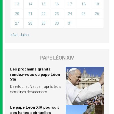
13
14
15
16
17
18
19
20
21
22
23
24
25
26
27
28
29
30
31
« Avr
Juin »
PAPE LÉON XIV
Les prochains grands
rendez-vous du pape Léon
XIV
De retour au Vatican, après trois
semaines de vacances
Le pape Léon XIV poursuit
ses haltes spirituelles