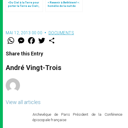
«Du Ciel à la Terre pour
« Revenir à Bethléem! »:
porter la Terre au Ciel»,
homélie de la nuit de
par Mgr Francesco Follo
Noël (texte complet)
MAI 12, 2013 00:00
DOCUMENTS
W
M
F
T
S
h
e
a
w
h
a
s
c
i
a
t
s
e
t
r
Share this Entry
s
e
b
t
e
A
n
o
e
p
g
o
r
André Vingt-Trois
p
e
k
r
View all articles
Archevêque de Paris Président de la Conférence
épiscopale française