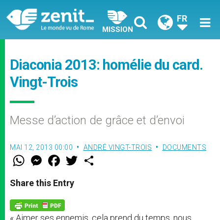
FR
MISSION
Diaconia 2013: homélie du card.
Vingt-Trois
Messe d’action de grâce et d’envoi
MAI 12, 2013 00:00
ANDRÉ VINGT-TROIS
DOCUMENTS
W
M
F
T
S
h
e
a
w
h
a
s
c
i
a
t
s
e
t
r
Share this Entry
s
e
b
t
e
A
n
o
e
p
g
o
r
p
e
k
« Aimer ses ennemis, cela prend du temps, nous
r