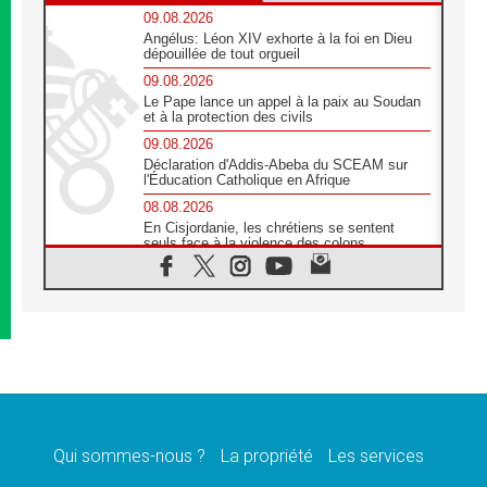
09.08.2026
Angélus: Léon XIV exhorte à la foi en Dieu
dépouillée de tout orgueil
09.08.2026
Le Pape lance un appel à la paix au Soudan
et à la protection des civils
09.08.2026
Déclaration d'Addis-Abeba du SCEAM sur
l'Éducation Catholique en Afrique
08.08.2026
En Cisjordanie, les chrétiens se sentent
seuls face à la violence des colons
08.08.2026
Léon XIV au sanctuaire de Notre Dame du
Bon Conseil à Genazzano en septembre
08.08.2026
Léon XIV: Sainte Agathe aide à contempler
la victoire de l'amour sur la mort
08.08.2026
«Relancer l'empathie», le projet Triennal d'art
des Universités catholiques
Qui sommes-nous ?
La propriété
Les services
08.08.2026
Signis 2026, donner la parole aux religieuses