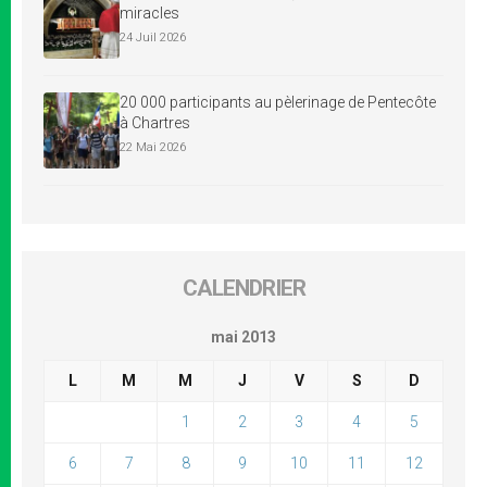
miracles
24 Juil 2026
20 000 participants au pèlerinage de Pentecôte
à Chartres
22 Mai 2026
CALENDRIER
mai 2013
L
M
M
J
V
S
D
1
2
3
4
5
6
7
8
9
10
11
12