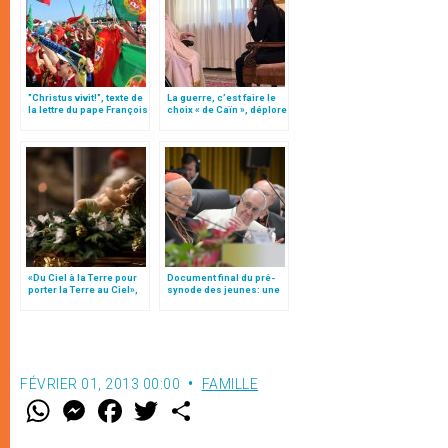
"Christus vivit!", texte de
La guerre, c’est faire le
la lettre du pape François
choix « de Caïn », déplore
aux jeunes du monde
le pape François
«Du Ciel à la Terre pour
Document final du pré-
porter la Terre au Ciel»,
synode des jeunes: une
par Mgr Francesco Follo
"radiographie"
FÉVRIER 01, 2013 00:00
FAMILLE
W
M
F
T
S
h
e
a
w
h
a
s
c
i
a