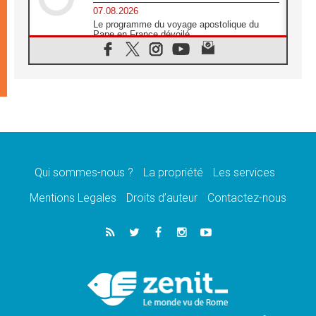
07.08.2026
Le programme du voyage apostolique du
Pape en France dévoilé
07.08.2026
1ère Conférence continentale sur l'éducation
catholique en Afrique
07.08.2026
Un logo symbolique pour la venue du Pape
en France
07.08.2026
Cardinal Rossi: «La venue du Pape Léon en
Argentine est un hommage à François»
Qui sommes-nous ?
La propriété
Les services
07.08.2026
Hiroshima et Nagasaki, 81 ans après,
Mentions Legales
Droits d’auteur
Contactez-nous
lancement des «dix jours de prière pour la
paix»
06.08.2026
Préparatifs des JMJ 2027 à Séoul: «c'est
passionnant et l'impatience est immense!»
06.08.2026
Chrétiens et confucéens: respect et sagesse
pour relever les «défis urgents»