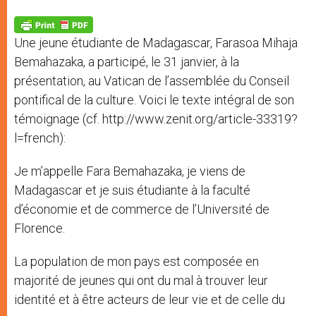
A
n
o
e
p
g
o
r
p
e
k
Une jeune étudiante de Madagascar, Farasoa Mihaja
r
Bemahazaka, a participé, le 31 janvier, à la
présentation, au Vatican de l’assemblée du Conseil
pontifical de la culture. Voici le texte intégral de son
témoignage (cf. http://www.zenit.org/article-33319?
l=french):
Je m’appelle Fara Bemahazaka, je viens de
Madagascar et je suis étudiante à la faculté
d’économie et de commerce de l’Université de
Florence.
La population de mon pays est composée en
majorité de jeunes qui ont du mal à trouver leur
identité et à être acteurs de leur vie et de celle du