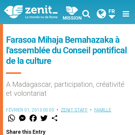
FR
MISSION
Farasoa Mihaja Bemahazaka à
l'assemblée du Conseil pontifical
de la culture
A Madagascar, participation, créativité
et volontariat
FÉVRIER 01, 2013 00:00
ZENIT STAFF
FAMILLE
W
M
F
T
S
h
e
a
w
h
a
s
c
i
a
t
s
e
t
r
Share this Entry
s
e
b
t
e