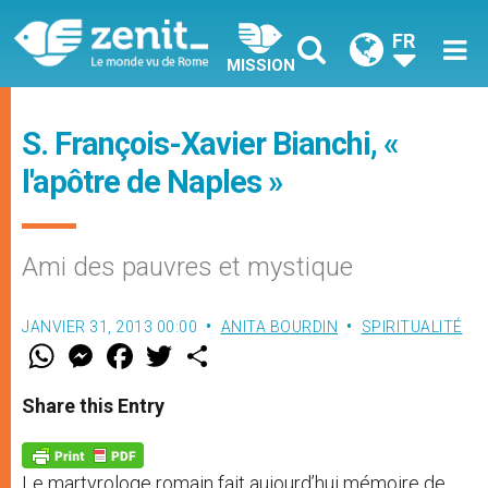
FR
MISSION
S. François-Xavier Bianchi, «
l'apôtre de Naples »
Ami des pauvres et mystique
JANVIER 31, 2013 00:00
ANITA BOURDIN
SPIRITUALITÉ
W
M
F
T
S
h
e
a
w
h
a
s
c
i
a
t
s
e
t
r
Share this Entry
s
e
b
t
e
A
n
o
e
p
g
o
r
p
e
k
Le martyrologe romain fait aujourd’hui mémoire de
r