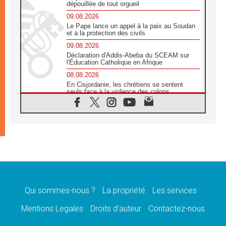
dépouillée de tout orgueil
09.08.2026
Le Pape lance un appel à la paix au Soudan
et à la protection des civils
09.08.2026
Déclaration d'Addis-Abeba du SCEAM sur
l'Éducation Catholique en Afrique
08.08.2026
En Cisjordanie, les chrétiens se sentent
seuls face à la violence des colons
08.08.2026
Léon XIV au sanctuaire de Notre Dame du
Bon Conseil à Genazzano en septembre
08.08.2026
Léon XIV: Sainte Agathe aide à contempler
la victoire de l'amour sur la mort
08.08.2026
«Relancer l'empathie», le projet Triennal d'art
des Universités catholiques
Qui sommes-nous ?
La propriété
Les services
08.08.2026
Signis 2026, donner la parole aux religieuses
Mentions Legales
Droits d’auteur
Contactez-nous
catholiques
08.08.2026