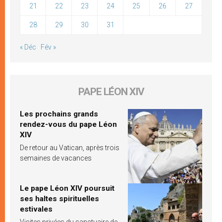
21
22
23
24
25
26
27
28
29
30
31
« Déc
Fév »
PAPE LÉON XIV
Les prochains grands
rendez-vous du pape Léon
XIV
De retour au Vatican, après trois
semaines de vacances
Le pape Léon XIV poursuit
ses haltes spirituelles
estivales
Visites privées du sanctuaire de