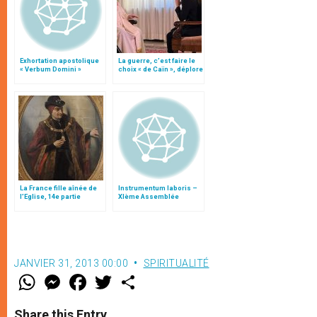
Exhortation apostolique
La guerre, c’est faire le
« Verbum Domini »
choix « de Caïn », déplore
le pape François
La France fille aînée de
Instrumentum laboris –
l’Eglise, 14e partie
XIème Assemblée
Générale Ordinaire du
Synode des Évêques
JANVIER 31, 2013 00:00
SPIRITUALITÉ
W
M
F
T
S
h
e
a
w
h
a
s
c
i
a
t
s
e
t
r
Share this Entry