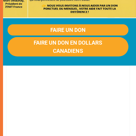
FAIRE UN DON
FAIRE UN DON EN DOLLARS
CANADIENS