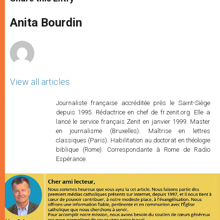
s
e
b
t
e
A
n
o
e
p
g
o
r
Anita Bourdin
p
e
k
r
View all articles
Journaliste française accréditée près le Saint-Siège
depuis 1995. Rédactrice en chef de fr.zenit.org. Elle a
lancé le service français Zenit en janvier 1999. Master
en journalisme (Bruxelles). Maîtrise en lettres
classiques (Paris). Habilitation au doctorat en théologie
biblique (Rome). Correspondante à Rome de Radio
Espérance.