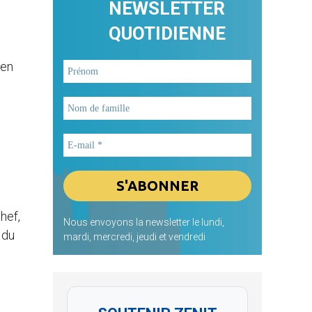
NEWSLETTER
QUOTIDIENNE
 en
hef,
Nous envoyons la newsletter le lundi,
 du
mardi, mercredi, jeudi et vendredi