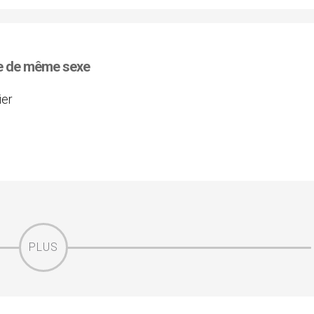
ire de même sexe
ier
PLUS