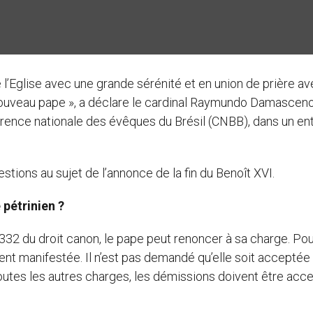
 l’Eglise avec une grande sérénité et en union de prière av
 nouveau pape », a déclare le cardinal Raymundo Damasceno
rence nationale des évêques du Brésil (CNBB), dans un ent
stions au sujet de l’annonce de la fin du Benoît XVI.
 pétrinien ?
332 du droit canon, le pape peut renoncer à sa charge. Pou
dûment manifestée. Il n’est pas demandé qu’elle soit acceptée
outes les autres charges, les démissions doivent être acc