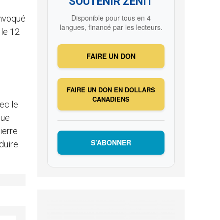
SOUTENIR ZENIT
Disponible pour tous en 4
convoqué
langues, financé par les lecteurs.
 le 12
FAIRE UN DON
FAIRE UN DON EN DOLLARS
CANADIENS
ec le
que
ierre
S’ABONNER
duire