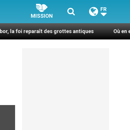
FR
MISSION
reparaît des grottes antiques
Où en est la ferme