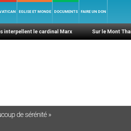
 VATICAN
EGLISE ET MONDE
DOCUMENTS
FAIRE UN DON
ent le cardinal Marx
Sur le Mont Thabor, la foi 
coup de sérénité »