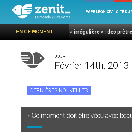
PAPE LÉON XIV
CITÉ DU
les en situation « irrégulière » : des prêtres interpell
EN CE MOMENT
JOUR
Février 14th, 2013
DERNIÈRES NOUVELLES
« Ce moment doit être vécu avec beau