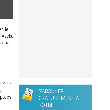
ec le
 Assis,
retien
r être
 par
S'ABONNER
eptées
GRATUITEMENT À
NOTRE