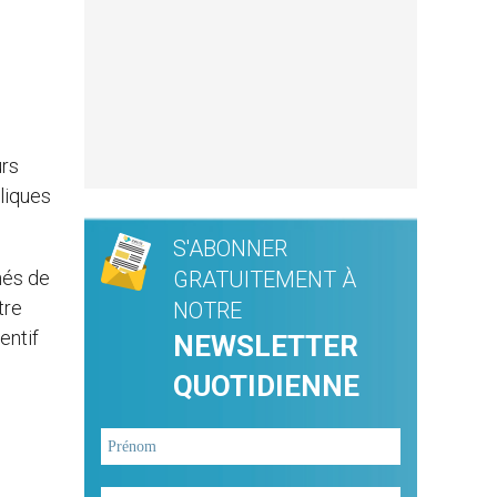
ûrs
oliques
S'ABONNER
nés de
GRATUITEMENT À
tre
NOTRE
entif
NEWSLETTER
QUOTIDIENNE