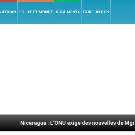
 VATICAN
EGLISE ET MONDE
DOCUMENTS
FAIRE UN DON
ragua : L’ONU exige des nouvelles de Mgr Mata