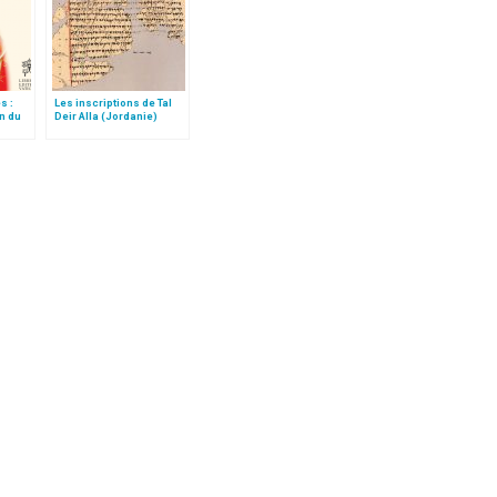
s :
Les inscriptions de Tal
on du
Deir Alla (Jordanie)