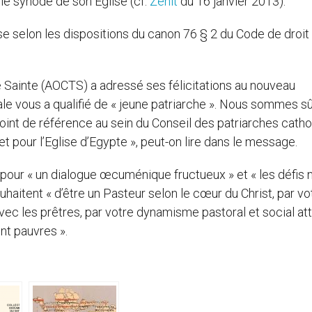
 le synode de son Eglise (cf.
Zenit
du 16 janvier 2013).
se selon les dispositions du canon 76 § 2 du Code de droit
 Sainte (AOCTS) a adressé ses félicitations au nouveau
nale vous a qualifié de « jeune patriarche ». Nous sommes s
 point de référence au sein du Conseil des patriarches cath
t pour l’Eglise d’Egypte », peut-on lire dans le message.
pour « un dialogue œcuménique fructueux » et « les défis 
souhaitent « d’être un Pasteur selon le cœur du Christ, par vo
avec les prêtres, par votre dynamisme pastoral et social att
nt pauvres ».