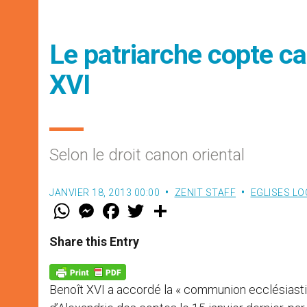
Le patriarche copte ca
XVI
Selon le droit canon oriental
JANVIER 18, 2013 00:00
ZENIT STAFF
EGLISES LO
W
M
F
T
S
h
e
a
w
h
a
s
c
i
a
t
s
e
t
r
Share this Entry
s
e
b
t
e
A
n
o
e
p
g
o
r
p
e
k
Benoît XVI a accordé la « communion ecclésiastiq
r