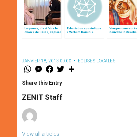
La guerre, c’est faire le
Exhortation apostolique
Vierges consacrée
choix « de Caïn », déplore
« Verbum Domini »
nouvelle Instructi
le pape François
Vatican
JANVIER 18, 2013 00:00
EGLISES LOCALES
W
M
F
T
S
h
e
a
w
h
a
s
c
i
a
t
s
e
t
r
Share this Entry
s
e
b
t
e
A
n
o
e
p
g
o
r
ZENIT Staff
p
e
k
r
View all articles