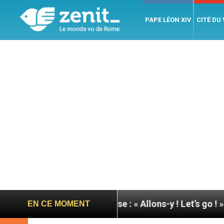
PAPE LÉON XIV
CITÉ DU
e du pape à Assise : « Allons-y ! Let’s go ! »
Nica
EN CE MOMENT