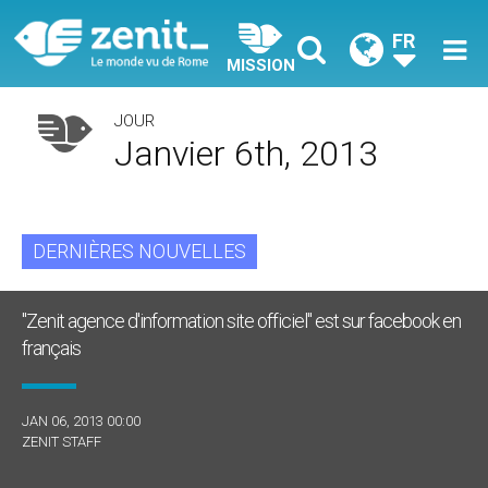
FR
MISSION
JOUR
Janvier 6th, 2013
DERNIÈRES NOUVELLES
"Zenit agence d'information site officiel" est sur facebook en
français
JAN 06, 2013 00:00
ZENIT STAFF