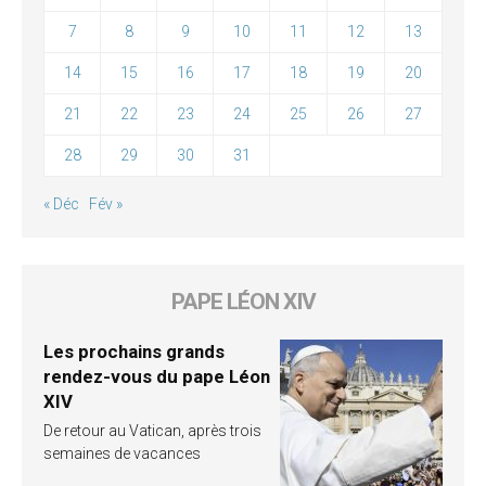
7
8
9
10
11
12
13
14
15
16
17
18
19
20
21
22
23
24
25
26
27
28
29
30
31
« Déc
Fév »
PAPE LÉON XIV
Les prochains grands
rendez-vous du pape Léon
XIV
De retour au Vatican, après trois
semaines de vacances