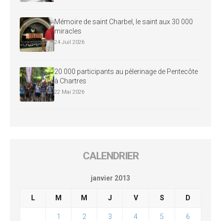
Mémoire de saint Charbel, le saint aux 30 000
miracles
24 Juil 2026
20 000 participants au pèlerinage de Pentecôte
à Chartres
22 Mai 2026
CALENDRIER
janvier 2013
L
M
M
J
V
S
D
1
2
3
4
5
6