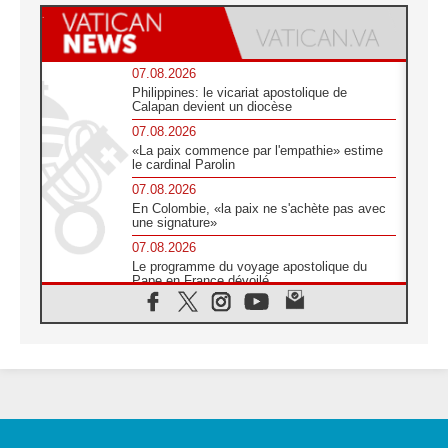
07.08.2026
Philippines: le vicariat apostolique de
Calapan devient un diocèse
07.08.2026
«La paix commence par l'empathie» estime
le cardinal Parolin
07.08.2026
En Colombie, «la paix ne s'achète pas avec
une signature»
07.08.2026
Le programme du voyage apostolique du
Pape en France dévoilé
07.08.2026
1ère Conférence continentale sur l'éducation
catholique en Afrique
07.08.2026
Un logo symbolique pour la venue du Pape
en France
07.08.2026
Cardinal Rossi: «La venue du Pape Léon en