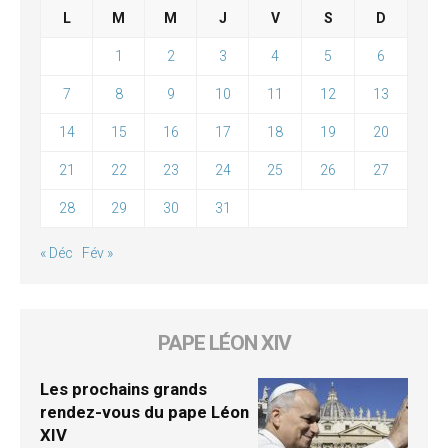
L
M
M
J
V
S
D
1
2
3
4
5
6
7
8
9
10
11
12
13
14
15
16
17
18
19
20
21
22
23
24
25
26
27
28
29
30
31
« Déc
Fév »
PAPE LÉON XIV
Les prochains grands
rendez-vous du pape Léon
XIV