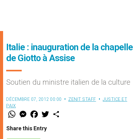
Italie : inauguration de la chapelle
de Giotto à Assise
Soutien du ministre italien de la culture
DÉCEMBRE 07, 2012 00:00
ZENIT STAFF
JUSTICE ET
PAIX
W
M
F
T
S
h
e
a
w
h
a
s
c
i
a
t
s
e
t
r
Share this Entry
s
e
b
t
e
A
n
o
e