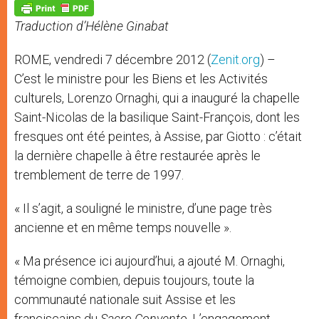
p
g
o
r
p
e
k
Traduction d’Hélène Ginabat
r
ROME, vendredi 7 décembre 2012 (
Zenit.org
) –
C’est le ministre pour les Biens et les Activités
culturels, Lorenzo Ornaghi, qui a inauguré la chapelle
Saint-Nicolas de la basilique Saint-François, dont les
fresques ont été peintes, à Assise, par Giotto : c’était
la dernière chapelle à être restaurée après le
tremblement de terre de 1997.
« Il s’agit, a souligné le ministre, d’une page très
ancienne et en même temps nouvelle ».
« Ma présence ici aujourd’hui, a ajouté M. Ornaghi,
témoigne combien, depuis toujours, toute la
communauté nationale suit Assise et les
franciscains du
Sacro Convento
. L’engagement